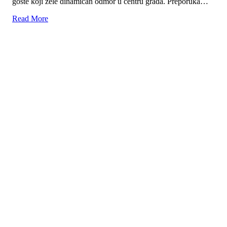
goste koji žele dinamičan odmor u centru grada. Preporuka…
Read More