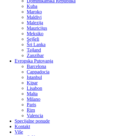
Dominikanska Republika
Kuba
Maroko
Maldivi
Malezija
Mauricijus
Meksiko
Sejšeli
Šri Lanka
Tajland
Zanzibar
Evropska Putovanja
Barcelona
Cappadocia
Istanbul
Kipar
Lisabon
Malta
Milano
Paris
Rim
Valencia
Specijalne ponude
Kontakt
Više