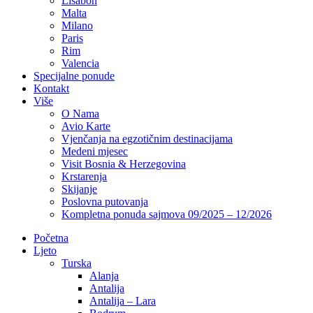
Lisabon
Malta
Milano
Paris
Rim
Valencia
Specijalne ponude
Kontakt
Više
O Nama
Avio Karte
Vjenčanja na egzotičnim destinacijama
Medeni mjesec
Visit Bosnia & Herzegovina
Krstarenja
Skijanje
Poslovna putovanja
Kompletna ponuda sajmova 09/2025 – 12/2026
Početna
Ljeto
Turska
Alanja
Antalija
Antalija – Lara