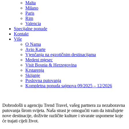
Malta
Milano
Paris
Rim
Valencia
Specijalne ponude
Kontakt
Više
O Nama
Avio Karte
Vjenčanja na egzotičnim destinacijama
Medeni mjesec
Visit Bosnia & Herzegovina
Krstarenja
Skijanje
Poslovna putovanja
Kompletna ponuda sajmova 09/2025 – 12/2026
Dobrodošli u agenciju Trend Travel, vašeg partnera za nezaboravna
putovanja širom svijeta. Naša strast je omogućiti vam da istražujete
nove destinacije, doživite različite kulture i stvarate uspomene koje
će trajati cijeli život.