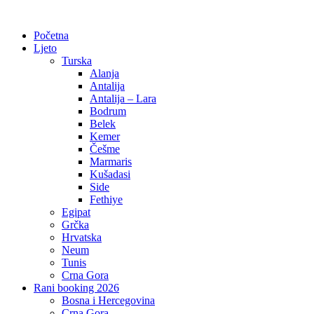
Početna
Ljeto
Turska
Alanja
Antalija
Antalija – Lara
Bodrum
Belek
Kemer
Češme
Marmaris
Kušadasi
Side
Fethiye
Egipat
Grčka
Hrvatska
Neum
Tunis
Crna Gora
Rani booking 2026
Bosna i Hercegovina
Crna Gora