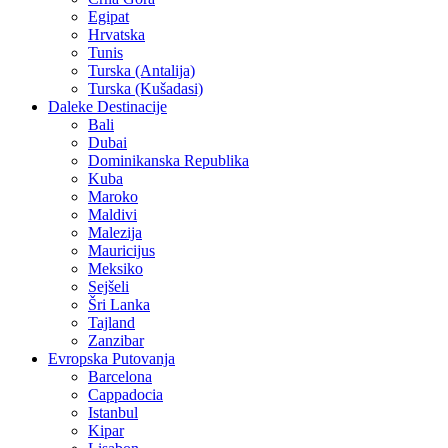
Egipat
Hrvatska
Tunis
Turska (Antalija)
Turska (Kušadasi)
Daleke Destinacije
Bali
Dubai
Dominikanska Republika
Kuba
Maroko
Maldivi
Malezija
Mauricijus
Meksiko
Sejšeli
Šri Lanka
Tajland
Zanzibar
Evropska Putovanja
Barcelona
Cappadocia
Istanbul
Kipar