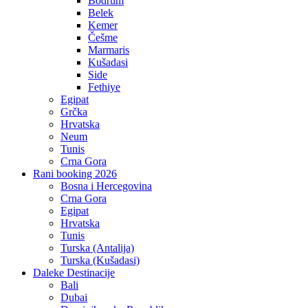
Bodrum
Belek
Kemer
Češme
Marmaris
Kušadasi
Side
Fethiye
Egipat
Grčka
Hrvatska
Neum
Tunis
Crna Gora
Rani booking 2026
Bosna i Hercegovina
Crna Gora
Egipat
Hrvatska
Tunis
Turska (Antalija)
Turska (Kušadasi)
Daleke Destinacije
Bali
Dubai