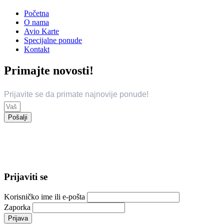
Početna
O nama
Avio Karte
Specijalne ponude
Kontakt
Primajte novosti!
Prijavite se da primate najnovije ponude!
Pošalji
© 2024 Trend Travel. Sva prava zadržana.
Opći uslovi putovanja – General Conditions of Travel
Prijaviti se
Korisničko ime ili e-pošta
Zaporka