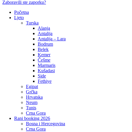
Zaboravili ste zaporku?
Početna
Ljeto
Turska
Alanja
Antalija
Antalija – Lara
Bodrum
Belek
Kemer
Češme
Marmaris
Kušadasi
Side
Fethiye
Egipat
Grčka
Hrvatska
Neum
Tunis
Crna Gora
Rani booking 2026
Bosna i Hercegovina
Crna Gora