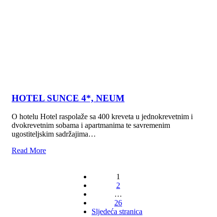
HOTEL SUNCE 4*, NEUM
O hotelu Hotel raspolaže sa 400 kreveta u jednokrevetnim i
dvokrevetnim sobama i apartmanima te savremenim
ugostiteljskim sadržajima…
Read More
1
2
…
Brojevi
26
stranica