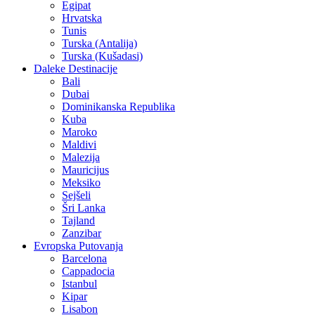
Egipat
Hrvatska
Tunis
Turska (Antalija)
Turska (Kušadasi)
Daleke Destinacije
Bali
Dubai
Dominikanska Republika
Kuba
Maroko
Maldivi
Malezija
Mauricijus
Meksiko
Sejšeli
Šri Lanka
Tajland
Zanzibar
Evropska Putovanja
Barcelona
Cappadocia
Istanbul
Kipar
Lisabon