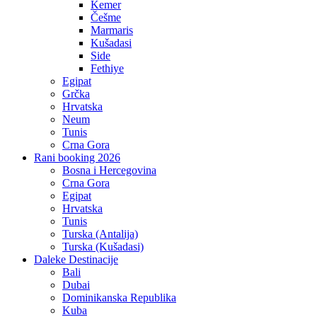
Kemer
Češme
Marmaris
Kušadasi
Side
Fethiye
Egipat
Grčka
Hrvatska
Neum
Tunis
Crna Gora
Rani booking 2026
Bosna i Hercegovina
Crna Gora
Egipat
Hrvatska
Tunis
Turska (Antalija)
Turska (Kušadasi)
Daleke Destinacije
Bali
Dubai
Dominikanska Republika
Kuba