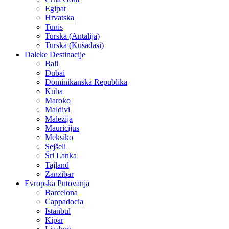
Egipat
Hrvatska
Tunis
Turska (Antalija)
Turska (Kušadasi)
Daleke Destinacije
Bali
Dubai
Dominikanska Republika
Kuba
Maroko
Maldivi
Malezija
Mauricijus
Meksiko
Sejšeli
Šri Lanka
Tajland
Zanzibar
Evropska Putovanja
Barcelona
Cappadocia
Istanbul
Kipar