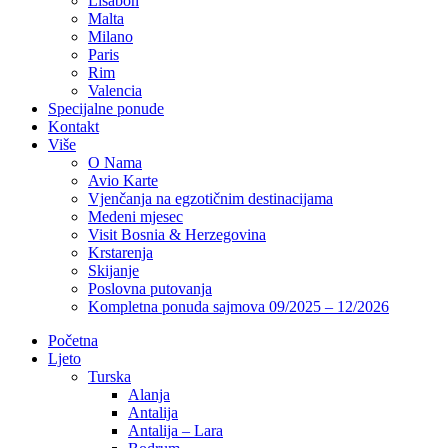
Lisabon
Malta
Milano
Paris
Rim
Valencia
Specijalne ponude
Kontakt
Više
O Nama
Avio Karte
Vjenčanja na egzotičnim destinacijama
Medeni mjesec
Visit Bosnia & Herzegovina
Krstarenja
Skijanje
Poslovna putovanja
Kompletna ponuda sajmova 09/2025 – 12/2026
Početna
Ljeto
Turska
Alanja
Antalija
Antalija – Lara