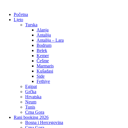
Početna
Ljeto
Turska
Alanja
Antalija
Antalija – Lara
Bodrum
Belek
Kemer
Češme
Marmaris
Kušadasi
Side
Fethiye
Egipat
Grčka
Hrvatska
Neum
Tunis
Crna Gora
Rani booking 2026
Bosna i Hercegovina
Crna Gora