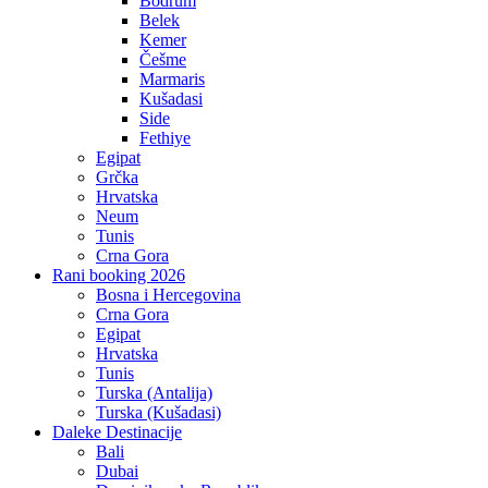
Bodrum
Belek
Kemer
Češme
Marmaris
Kušadasi
Side
Fethiye
Egipat
Grčka
Hrvatska
Neum
Tunis
Crna Gora
Rani booking 2026
Bosna i Hercegovina
Crna Gora
Egipat
Hrvatska
Tunis
Turska (Antalija)
Turska (Kušadasi)
Daleke Destinacije
Bali
Dubai