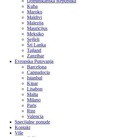
Dominikanska Republika
Kuba
Maroko
Maldivi
Malezija
Mauricijus
Meksiko
Sejšeli
Šri Lanka
Tajland
Zanzibar
Evropska Putovanja
Barcelona
Cappadocia
Istanbul
Kipar
Lisabon
Malta
Milano
Paris
Rim
Valencia
Specijalne ponude
Kontakt
Više