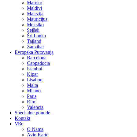
Maroko
Maldivi
Malezija
Mauricijus
Meksiko
Sejšeli
Šri Lanka
Tajland
Zanzibar
Evropska Putovanja
Barcelona
Cappadocia
Istanbul
Kipar
Lisabon
Malta
Milano
Paris
Rim
Valencia
Specijalne ponude
Kontakt
Više
O Nama
Avio Karte