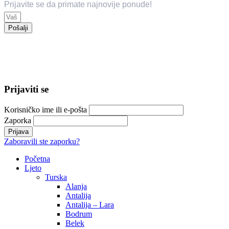
Prijavite se da primate najnovije ponude!
Pošalji
© 2024 Trend Travel. Sva prava zadržana.
Opći uslovi putovanja – General Conditions of Travel
Prijaviti se
Korisničko ime ili e-pošta
Zaporka
Zaboravili ste zaporku?
Početna
Ljeto
Turska
Alanja
Antalija
Antalija – Lara
Bodrum
Belek