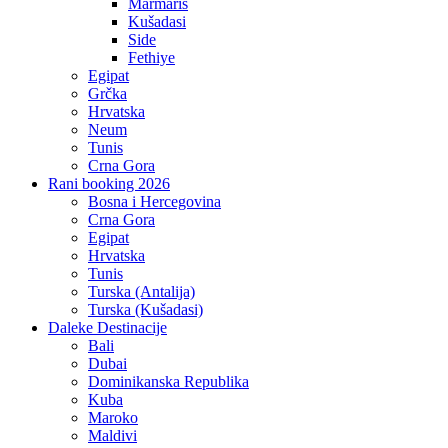
Marmaris
Kušadasi
Side
Fethiye
Egipat
Grčka
Hrvatska
Neum
Tunis
Crna Gora
Rani booking 2026
Bosna i Hercegovina
Crna Gora
Egipat
Hrvatska
Tunis
Turska (Antalija)
Turska (Kušadasi)
Daleke Destinacije
Bali
Dubai
Dominikanska Republika
Kuba
Maroko
Maldivi