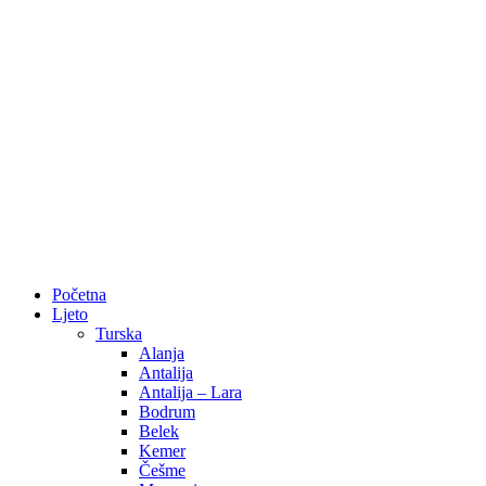
Početna
Ljeto
Turska
Alanja
Antalija
Antalija – Lara
Bodrum
Belek
Kemer
Češme