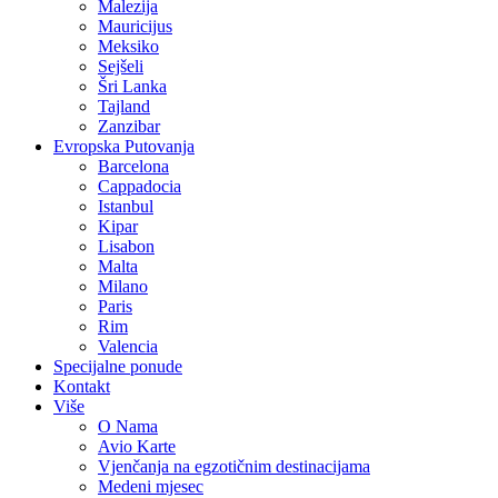
Malezija
Mauricijus
Meksiko
Sejšeli
Šri Lanka
Tajland
Zanzibar
Evropska Putovanja
Barcelona
Cappadocia
Istanbul
Kipar
Lisabon
Malta
Milano
Paris
Rim
Valencia
Specijalne ponude
Kontakt
Više
O Nama
Avio Karte
Vjenčanja na egzotičnim destinacijama
Medeni mjesec