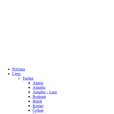
Početna
Ljeto
Turska
Alanja
Antalija
Antalija – Lara
Bodrum
Belek
Kemer
Češme