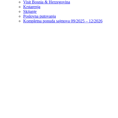
Visit Bosnia & Herzegovina
Krstarenja
Skijanje
Poslovna putovanja
Kompletna ponuda sajmova 09/2025 – 12/2026
Početna
Ljeto
Turska
Alanja
Antalija
Antalija – Lara
Bodrum
Belek
Kemer
Češme
Marmaris
Kušadasi
Side
Fethiye
Egipat
Grčka
Hrvatska
Neum
Tunis