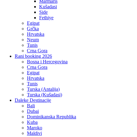
Marmaris
Kušadasi
Side
Fethiye
Egipat
Grčka
Hrvatska
Neum
Tunis
Crna Gora
Rani booking 2026
Bosna i Hercegovina
Crna Gora
Egipat
Hrvatska
Tunis
Turska (Antalija)
Turska (Kušadasi)
Daleke Destinacije
Bali
Dubai
Dominikanska Republika
Kuba
Maroko
Maldivi