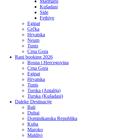
Marmaris
Kušadasi
Side
Fethiye
Egipat
Grčka
Hrvatska
Neum
Tunis
Crna Gora
Rani booking 2026
Bosna i Hercegovina
Crna Gora
Egipat
Hrvatska
Tunis
Turska (Antalija)
Turska (Kušadasi)
Daleke Destinacije
Bali
Dubai
Dominikanska Republika
Kuba
Maroko
Maldivi