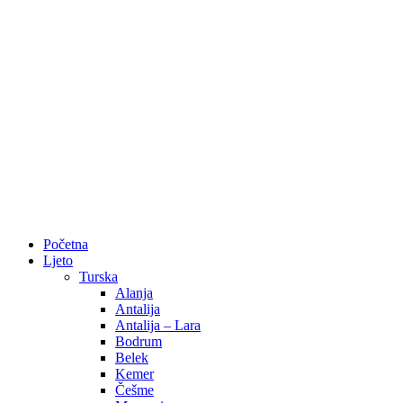
Početna
Ljeto
Turska
Alanja
Antalija
Antalija – Lara
Bodrum
Belek
Kemer
Češme