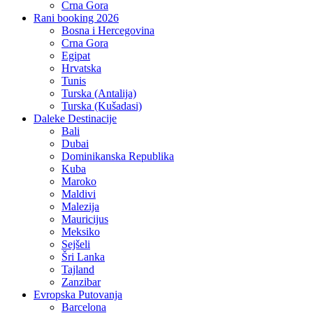
Crna Gora
Rani booking 2026
Bosna i Hercegovina
Crna Gora
Egipat
Hrvatska
Tunis
Turska (Antalija)
Turska (Kušadasi)
Daleke Destinacije
Bali
Dubai
Dominikanska Republika
Kuba
Maroko
Maldivi
Malezija
Mauricijus
Meksiko
Sejšeli
Šri Lanka
Tajland
Zanzibar
Evropska Putovanja
Barcelona