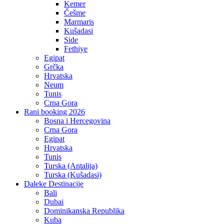
Kemer
Češme
Marmaris
Kušadasi
Side
Fethiye
Egipat
Grčka
Hrvatska
Neum
Tunis
Crna Gora
Rani booking 2026
Bosna i Hercegovina
Crna Gora
Egipat
Hrvatska
Tunis
Turska (Antalija)
Turska (Kušadasi)
Daleke Destinacije
Bali
Dubai
Dominikanska Republika
Kuba