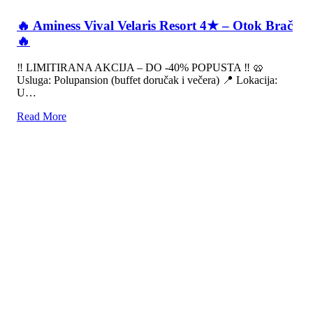
🔥 Aminess Vival Velaris Resort 4★ – Otok Brač
🔥
‼️ LIMITIRANA AKCIJA – DO -40% POPUSTA ‼️ 🥨
Usluga: Polupansion (buffet doručak i večera) 📍 Lokacija:
U…
Read More