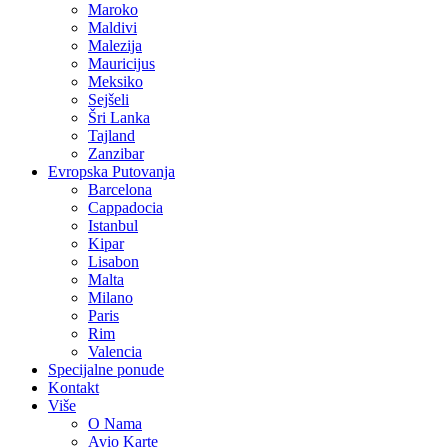
Maroko
Maldivi
Malezija
Mauricijus
Meksiko
Sejšeli
Šri Lanka
Tajland
Zanzibar
Evropska Putovanja
Barcelona
Cappadocia
Istanbul
Kipar
Lisabon
Malta
Milano
Paris
Rim
Valencia
Specijalne ponude
Kontakt
Više
O Nama
Avio Karte