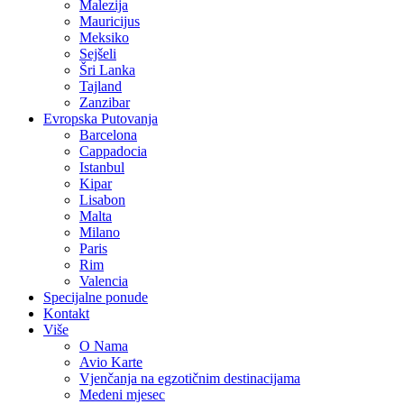
Malezija
Mauricijus
Meksiko
Sejšeli
Šri Lanka
Tajland
Zanzibar
Evropska Putovanja
Barcelona
Cappadocia
Istanbul
Kipar
Lisabon
Malta
Milano
Paris
Rim
Valencia
Specijalne ponude
Kontakt
Više
O Nama
Avio Karte
Vjenčanja na egzotičnim destinacijama
Medeni mjesec