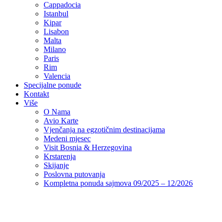
Cappadocia
Istanbul
Kipar
Lisabon
Malta
Milano
Paris
Rim
Valencia
Specijalne ponude
Kontakt
Više
O Nama
Avio Karte
Vjenčanja na egzotičnim destinacijama
Medeni mjesec
Visit Bosnia & Herzegovina
Krstarenja
Skijanje
Poslovna putovanja
Kompletna ponuda sajmova 09/2025 – 12/2026