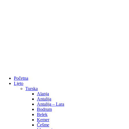
Početna
Ljeto
Turska
Alanja
Antalija
Antalija – Lara
Bodrum
Belek
Kemer
Češme