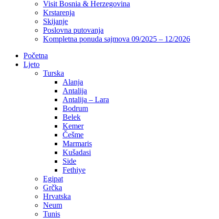
Visit Bosnia & Herzegovina
Krstarenja
Skijanje
Poslovna putovanja
Kompletna ponuda sajmova 09/2025 – 12/2026
Početna
Ljeto
Turska
Alanja
Antalija
Antalija – Lara
Bodrum
Belek
Kemer
Češme
Marmaris
Kušadasi
Side
Fethiye
Egipat
Grčka
Hrvatska
Neum
Tunis