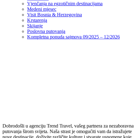
Vjenčanja na egzotičnim destinacijama
Medeni mjesec
Visit Bosnia & Herzegovina
Krstarenja
Skijanje
Poslovna putovanja
Kompletna ponuda sajmova 09/2025 – 12/2026
Dobrodošli u agenciju Trend Travel, vašeg partnera za nezaboravna
putovanja širom svijeta. Naša strast je omogućiti vam da istražujete
nove destinacije, doživite različite kulture i stvarate uspomene koje