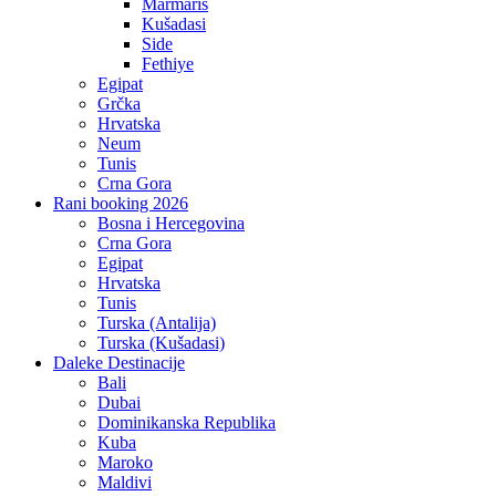
Marmaris
Kušadasi
Side
Fethiye
Egipat
Grčka
Hrvatska
Neum
Tunis
Crna Gora
Rani booking 2026
Bosna i Hercegovina
Crna Gora
Egipat
Hrvatska
Tunis
Turska (Antalija)
Turska (Kušadasi)
Daleke Destinacije
Bali
Dubai
Dominikanska Republika
Kuba
Maroko
Maldivi