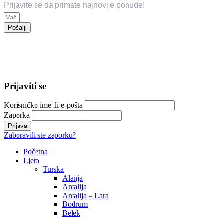
Prijavite se da primate najnovije ponude!
Pošalji
© 2024 Trend Travel. Sva prava zadržana.
Opći uslovi putovanja – General Conditions of Travel
Prijaviti se
Korisničko ime ili e-pošta
Zaporka
Zaboravili ste zaporku?
Početna
Ljeto
Turska
Alanja
Antalija
Antalija – Lara
Bodrum
Belek