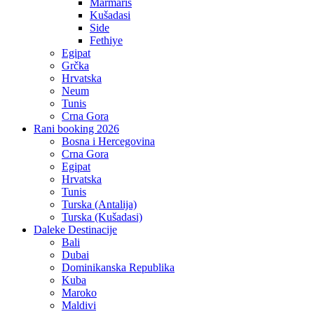
Marmaris
Kušadasi
Side
Fethiye
Egipat
Grčka
Hrvatska
Neum
Tunis
Crna Gora
Rani booking 2026
Bosna i Hercegovina
Crna Gora
Egipat
Hrvatska
Tunis
Turska (Antalija)
Turska (Kušadasi)
Daleke Destinacije
Bali
Dubai
Dominikanska Republika
Kuba
Maroko
Maldivi