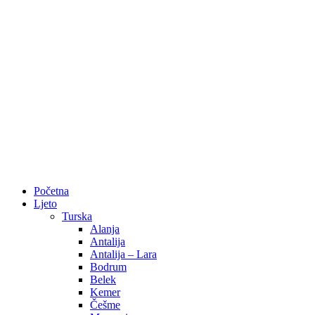
Početna
Ljeto
Turska
Alanja
Antalija
Antalija – Lara
Bodrum
Belek
Kemer
Češme