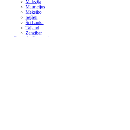
Malezija
Mauricijus
Meksiko
Sejšeli
Šri Lanka
Tajland
Zanzibar
Evropska Putovanja
Barcelona
Cappadocia
Istanbul
Kipar
Lisabon
Malta
Milano
Paris
Rim
Valencia
Specijalne ponude
Kontakt
Više
O Nama
Avio Karte
Vjenčanja na egzotičnim destinacijama
Medeni mjesec