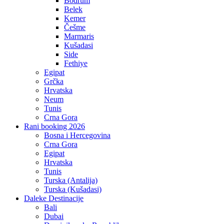
Bodrum
Belek
Kemer
Češme
Marmaris
Kušadasi
Side
Fethiye
Egipat
Grčka
Hrvatska
Neum
Tunis
Crna Gora
Rani booking 2026
Bosna i Hercegovina
Crna Gora
Egipat
Hrvatska
Tunis
Turska (Antalija)
Turska (Kušadasi)
Daleke Destinacije
Bali
Dubai