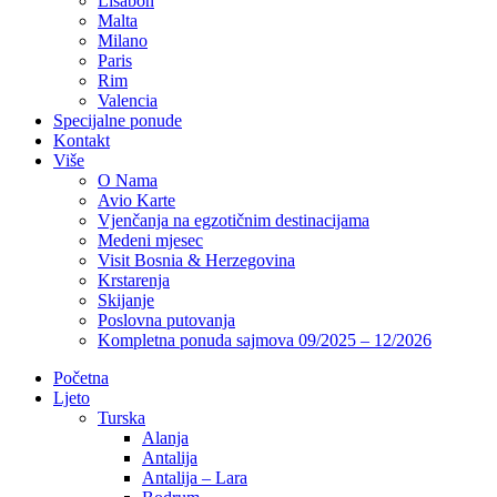
Lisabon
Malta
Milano
Paris
Rim
Valencia
Specijalne ponude
Kontakt
Više
O Nama
Avio Karte
Vjenčanja na egzotičnim destinacijama
Medeni mjesec
Visit Bosnia & Herzegovina
Krstarenja
Skijanje
Poslovna putovanja
Kompletna ponuda sajmova 09/2025 – 12/2026
Početna
Ljeto
Turska
Alanja
Antalija
Antalija – Lara