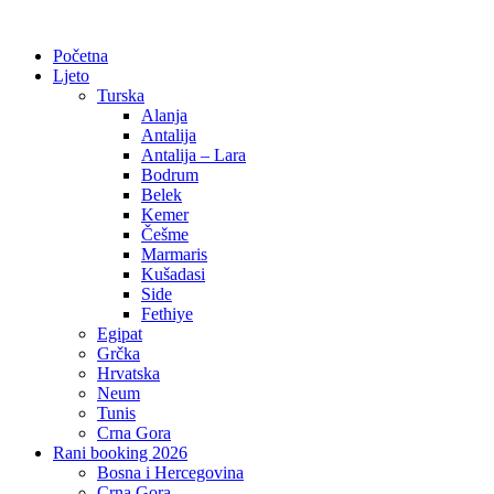
Početna
Ljeto
Turska
Alanja
Antalija
Antalija – Lara
Bodrum
Belek
Kemer
Češme
Marmaris
Kušadasi
Side
Fethiye
Egipat
Grčka
Hrvatska
Neum
Tunis
Crna Gora
Rani booking 2026
Bosna i Hercegovina
Crna Gora