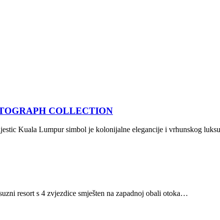
UTOGRAPH COLLECTION
estic Kuala Lumpur simbol je kolonijalne elegancije i vrhunskog luk
uzni resort s 4 zvjezdice smješten na zapadnoj obali otoka…