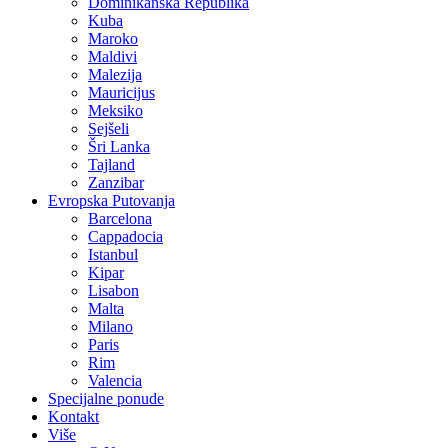
Dominikanska Republika
Kuba
Maroko
Maldivi
Malezija
Mauricijus
Meksiko
Sejšeli
Šri Lanka
Tajland
Zanzibar
Evropska Putovanja
Barcelona
Cappadocia
Istanbul
Kipar
Lisabon
Malta
Milano
Paris
Rim
Valencia
Specijalne ponude
Kontakt
Više