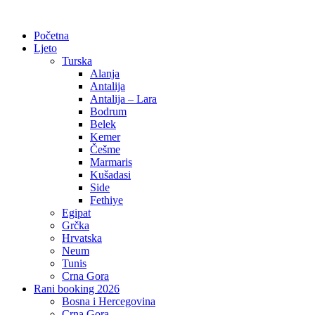
Početna
Ljeto
Turska
Alanja
Antalija
Antalija – Lara
Bodrum
Belek
Kemer
Češme
Marmaris
Kušadasi
Side
Fethiye
Egipat
Grčka
Hrvatska
Neum
Tunis
Crna Gora
Rani booking 2026
Bosna i Hercegovina
Crna Gora