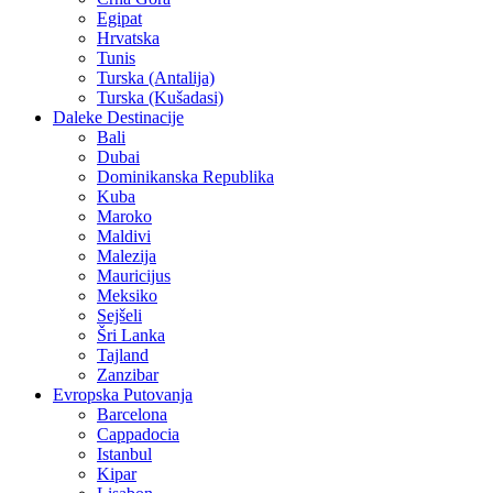
Egipat
Hrvatska
Tunis
Turska (Antalija)
Turska (Kušadasi)
Daleke Destinacije
Bali
Dubai
Dominikanska Republika
Kuba
Maroko
Maldivi
Malezija
Mauricijus
Meksiko
Sejšeli
Šri Lanka
Tajland
Zanzibar
Evropska Putovanja
Barcelona
Cappadocia
Istanbul
Kipar