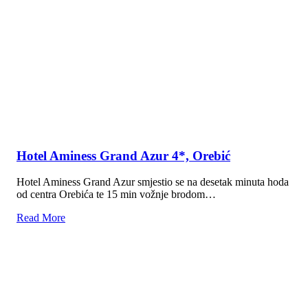
imaju…
Read More
🔍
Možete nas kontaktirati putem broja ili e-mail adrese!
+387 33 670-127
info@trendtravel.ba
Pratite nas na:
Facebook
Instagram