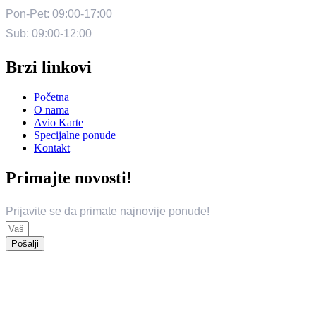
Bosna i Hercegovina
Crna Gora
Egipat
Hrvatska
Tunis
Turska (Antalija)
Turska (Kušadasi)
Daleke Destinacije
Bali
Dubai
Dominikanska Republika
Kuba
Maroko
Maldivi
Malezija
Mauricijus
Meksiko
Sejšeli
Šri Lanka
Tajland
Zanzibar
Evropska Putovanja
Barcelona
Cappadocia
Istanbul