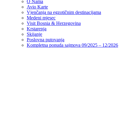
O Nama
Avio Karte
Vjenčanja na egzotičnim destinacijama
Medeni mjesec
Visit Bosnia & Herzegovina
Krstarenja
Skijanje
Poslovna putovanja
Kompletna ponuda sajmova 09/2025 – 12/2026
Aminess Vival Grand Azur Hotel 4* – LJETO
2026
Aminess Vival Grand Azur Hotel 4* – LJETO 2026 All
Inclusive Light usluga (uključuje piće uz ručak…
Read More
Orsan hotel by Aminess 3*, Orebić
Smješten je uz obalu mora, odmah uz pješčano-šljunčane plaže