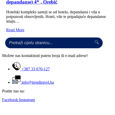
Brzi linkovi
Početna
O nama
Avio Karte
Specijalne ponude
Kontakt
Primajte novosti!
Prijavite se da primate najnovije ponude!
Pošalji
© 2024 Trend Travel. Sva prava zadržana.
Opći uslovi putovanja – General Conditions of Travel
Prijaviti se
Korisničko ime ili e-pošta