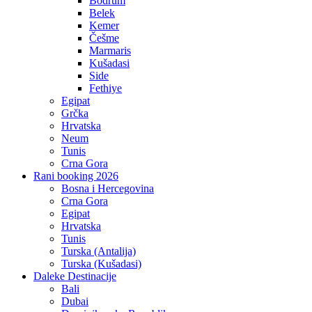
Bodrum
Belek
Kemer
Češme
Marmaris
Kušadasi
Side
Fethiye
Egipat
Grčka
Hrvatska
Neum
Tunis
Crna Gora
Rani booking 2026
Bosna i Hercegovina
Crna Gora
Egipat
Hrvatska
Tunis
Turska (Antalija)
Turska (Kušadasi)
Daleke Destinacije
Bali
Dubai