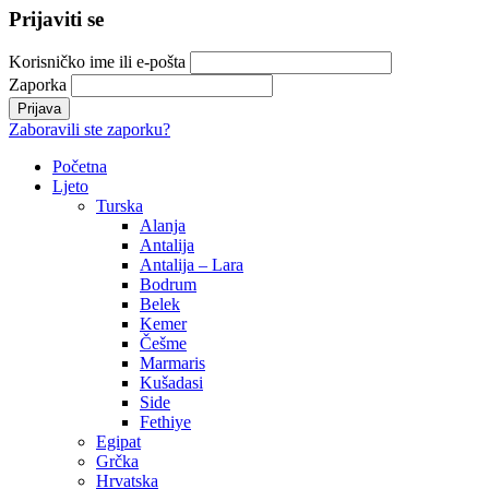
Kipar
Lisabon
Malta
Milano
Paris
Rim
Valencia
Specijalne ponude
Kontakt
Više
O Nama
Avio Karte
Vjenčanja na egzotičnim destinacijama
Medeni mjesec
Visit Bosnia & Herzegovina
Krstarenja
Skijanje
Poslovna putovanja
Kompletna ponuda sajmova 09/2025 – 12/2026
Dobrodošli u agenciju Trend Travel, vašeg partnera za nezaboravna
putovanja širom svijeta. Naša strast je omogućiti vam da istražujete
nove destinacije, doživite različite kulture i stvarate uspomene koje