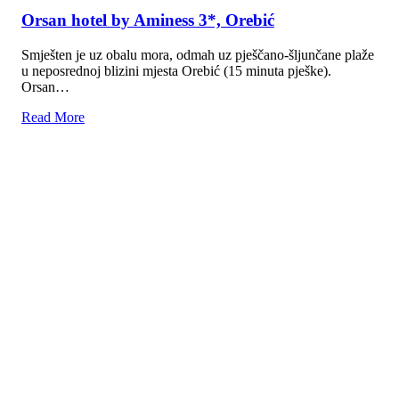
Aminess BELLEVUE Hotel 4* ,BELLEVUE
Village (ex ville)4* ,Casa BELLEVUE(ex
depandanse) 4* , Orebić
Hotelski kompleks sastoji se od hotela, depandansi i vila u
potpunosti obnovljenih. Hotel, vile te pripadajuće depandanse