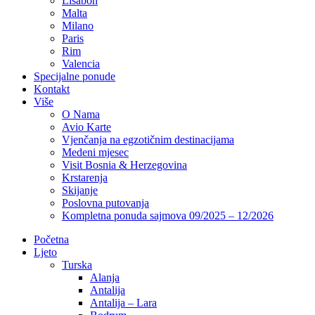
Lisabon
Malta
Milano
Paris
Rim
Valencia
Specijalne ponude
Kontakt
Više
O Nama
Avio Karte
Vjenčanja na egzotičnim destinacijama
Medeni mjesec
Visit Bosnia & Herzegovina
Krstarenja
Skijanje
Poslovna putovanja
Kompletna ponuda sajmova 09/2025 – 12/2026
Početna
Ljeto
Turska
Alanja
Antalija
Antalija – Lara