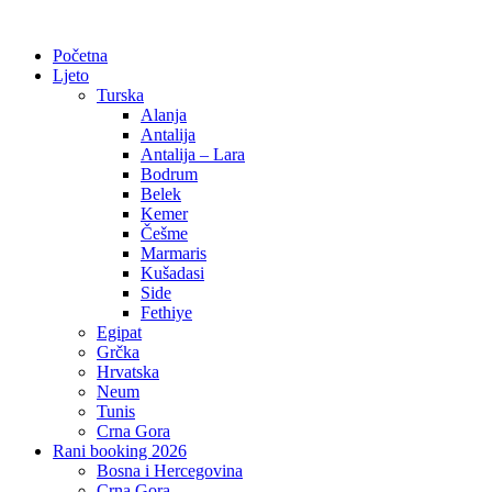
Početna
Ljeto
Turska
Alanja
Antalija
Antalija – Lara
Bodrum
Belek
Kemer
Češme
Marmaris
Kušadasi
Side
Fethiye
Egipat
Grčka
Hrvatska
Neum
Tunis
Crna Gora
Rani booking 2026
Bosna i Hercegovina
Crna Gora