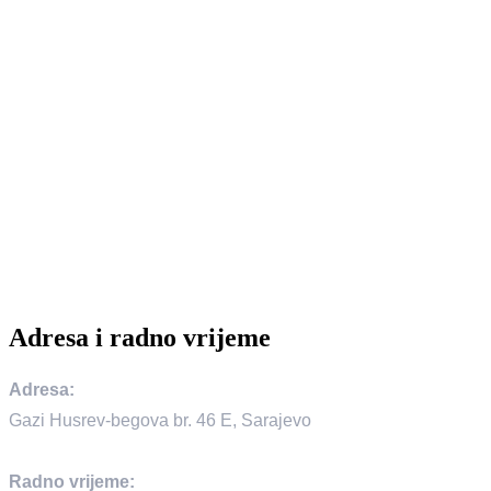
Zaporka
Zaboravili ste zaporku?
Početna
Ljeto
Turska
Alanja
Antalija
Antalija – Lara
Bodrum
Belek
Kemer
Češme
Marmaris
Kušadasi
Side
Fethiye
Egipat
Grčka
Hrvatska
Neum
Tunis
Crna Gora
Rani booking 2026