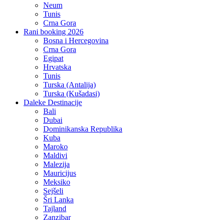
će trajati cijeli život.
Adresa
Gazi Husrev-begova br. 46 E, Sarajevo
Kontakt broj
+387 33 670-127
Email
info@trendtravel.ba
Facebook
Youtube
Twitter
Instagram