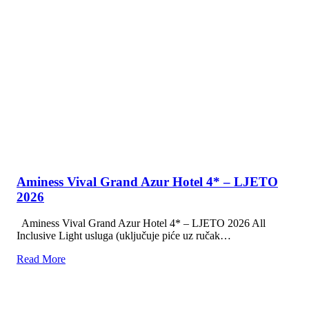
u neposrednoj blizini mjesta Orebić (15 minuta pješke).
Orsan…
Read More