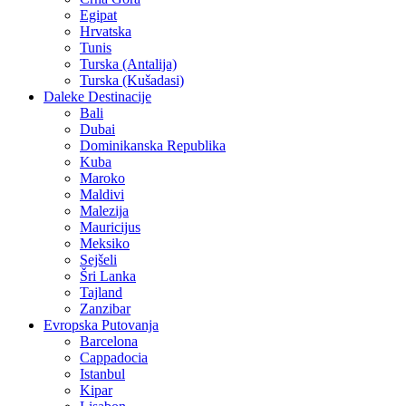
Egipat
Hrvatska
Tunis
Turska (Antalija)
Turska (Kušadasi)
Daleke Destinacije
Bali
Dubai
Dominikanska Republika
Kuba
Maroko
Maldivi
Malezija
Mauricijus
Meksiko
Sejšeli
Šri Lanka
Tajland
Zanzibar
Evropska Putovanja
Barcelona
Cappadocia
Istanbul
Kipar