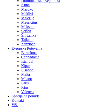
Dominikanska Republika
Kuba
Maroko
Maldivi
Malezija
Mauricijus
Meksiko
Sejšeli
Šri Lanka
Tajland
Zanzibar
Evropska Putovanja
Barcelona
Cappadocia
Istanbul
Kipar
Lisabon
Malta
Milano
Paris
Rim
Valencia
Specijalne ponude
Kontakt
Više