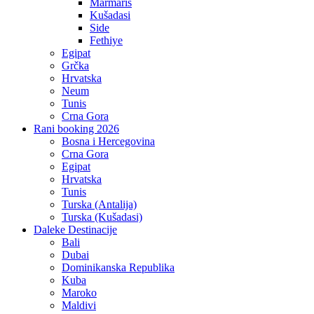
Marmaris
Kušadasi
Side
Fethiye
Egipat
Grčka
Hrvatska
Neum
Tunis
Crna Gora
Rani booking 2026
Bosna i Hercegovina
Crna Gora
Egipat
Hrvatska
Tunis
Turska (Antalija)
Turska (Kušadasi)
Daleke Destinacije
Bali
Dubai
Dominikanska Republika
Kuba
Maroko
Maldivi