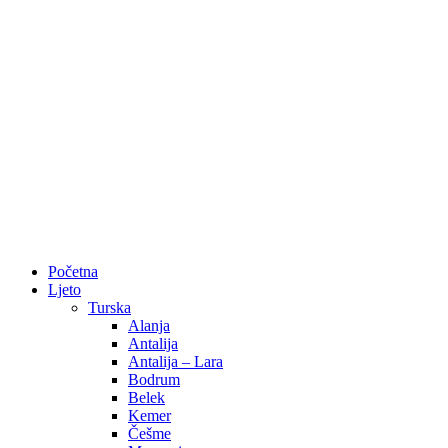
Početna
Ljeto
Turska
Alanja
Antalija
Antalija – Lara
Bodrum
Belek
Kemer
Češme