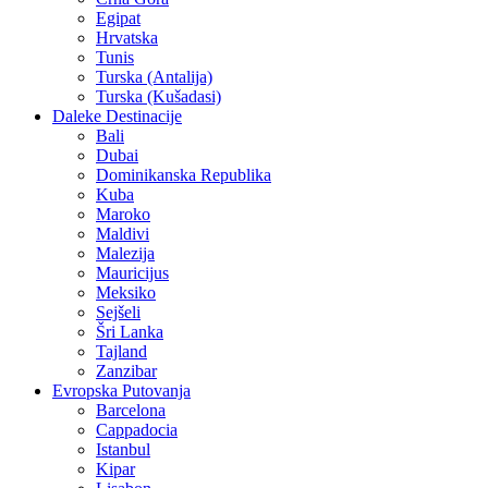
Egipat
Hrvatska
Tunis
Turska (Antalija)
Turska (Kušadasi)
Daleke Destinacije
Bali
Dubai
Dominikanska Republika
Kuba
Maroko
Maldivi
Malezija
Mauricijus
Meksiko
Sejšeli
Šri Lanka
Tajland
Zanzibar
Evropska Putovanja
Barcelona
Cappadocia
Istanbul
Kipar