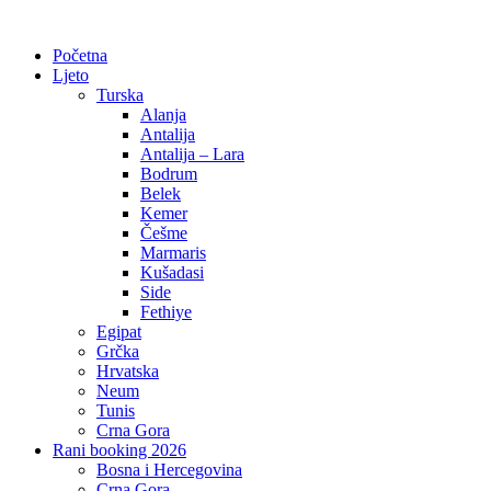
Početna
Ljeto
Turska
Alanja
Antalija
Antalija – Lara
Bodrum
Belek
Kemer
Češme
Marmaris
Kušadasi
Side
Fethiye
Egipat
Grčka
Hrvatska
Neum
Tunis
Crna Gora
Rani booking 2026
Bosna i Hercegovina
Crna Gora