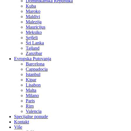
Dominikanska Republika
Kuba
Maroko
Maldivi
Malezija
Mauricijus
Meksiko
Sejšeli
Šri Lanka
Tajland
Zanzibar
Evropska Putovanja
Barcelona
Cappadocia
Istanbul
Kipar
Lisabon
Malta
Milano
Paris
Rim
Valencia
Specijalne ponude
Kontakt
Više