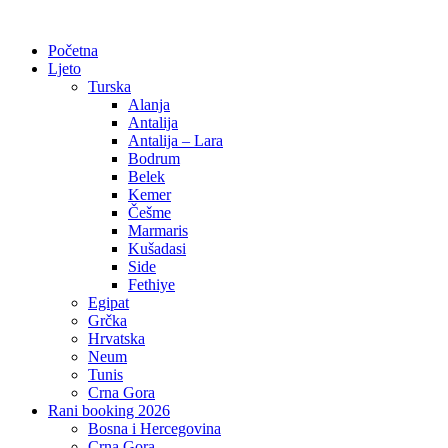
Početna
Ljeto
Turska
Alanja
Antalija
Antalija – Lara
Bodrum
Belek
Kemer
Češme
Marmaris
Kušadasi
Side
Fethiye
Egipat
Grčka
Hrvatska
Neum
Tunis
Crna Gora
Rani booking 2026
Bosna i Hercegovina
Crna Gora