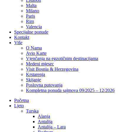
Lisabon
Malta
Milano
Paris
Rim
Valencia
Specijalne ponude
Kontakt
Više
O Nama
Avio Karte
Vjenčanja na egzotičnim destinacijama
Medeni mjesec
Visit Bosnia & Herzegovina
Krstarenja
Skijanje
Poslovna putovanja
Kompletna ponuda sajmova 09/2025 – 12/2026
Početna
Ljeto
Turska
Alanja
Antalija
Antalija – Lara