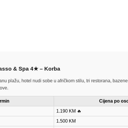
lasso & Spa 4★ – Korba
nu plažu, hotel nudi sobe u afričkom stilu, tri restorana, bazene
rove.
rmin
Cijena po os
1.190 KM 🔥
1.500 KM