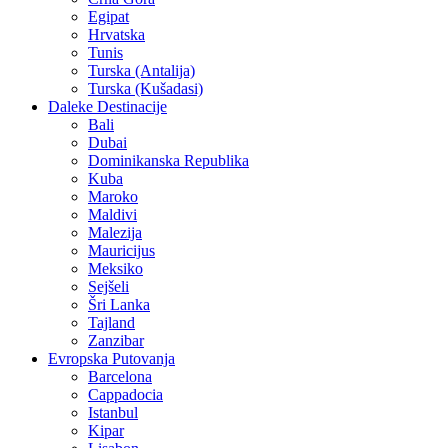
Egipat
Hrvatska
Tunis
Turska (Antalija)
Turska (Kušadasi)
Daleke Destinacije
Bali
Dubai
Dominikanska Republika
Kuba
Maroko
Maldivi
Malezija
Mauricijus
Meksiko
Sejšeli
Šri Lanka
Tajland
Zanzibar
Evropska Putovanja
Barcelona
Cappadocia
Istanbul
Kipar