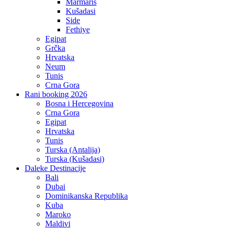
Marmaris
Kušadasi
Side
Fethiye
Egipat
Grčka
Hrvatska
Neum
Tunis
Crna Gora
Rani booking 2026
Bosna i Hercegovina
Crna Gora
Egipat
Hrvatska
Tunis
Turska (Antalija)
Turska (Kušadasi)
Daleke Destinacije
Bali
Dubai
Dominikanska Republika
Kuba
Maroko
Maldivi