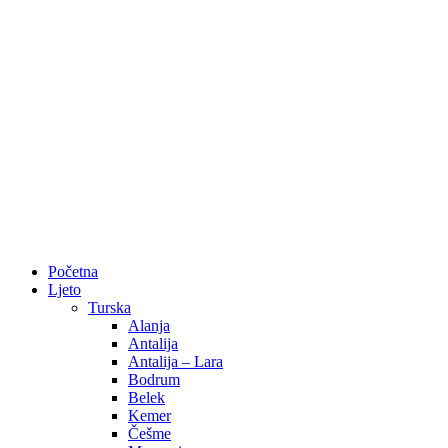
Početna
Ljeto
Turska
Alanja
Antalija
Antalija – Lara
Bodrum
Belek
Kemer
Češme