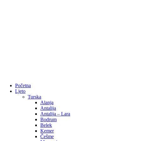
Početna
Ljeto
Turska
Alanja
Antalija
Antalija – Lara
Bodrum
Belek
Kemer
Češme