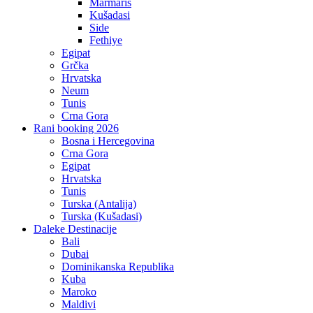
Marmaris
Kušadasi
Side
Fethiye
Egipat
Grčka
Hrvatska
Neum
Tunis
Crna Gora
Rani booking 2026
Bosna i Hercegovina
Crna Gora
Egipat
Hrvatska
Tunis
Turska (Antalija)
Turska (Kušadasi)
Daleke Destinacije
Bali
Dubai
Dominikanska Republika
Kuba
Maroko
Maldivi