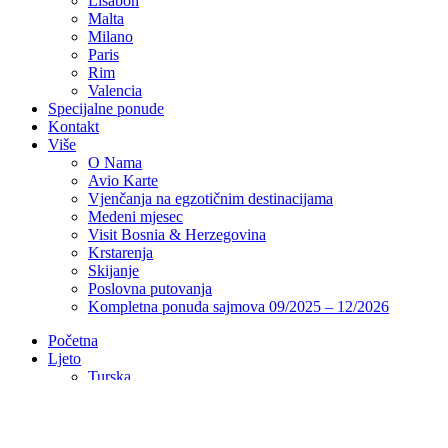
Lisabon
Malta
Milano
Paris
Rim
Valencia
Specijalne ponude
Kontakt
Više
O Nama
Avio Karte
Vjenčanja na egzotičnim destinacijama
Medeni mjesec
Visit Bosnia & Herzegovina
Krstarenja
Skijanje
Poslovna putovanja
Kompletna ponuda sajmova 09/2025 – 12/2026
Početna
Ljeto
Turska
Alanja
Antalija
Antalija – Lara