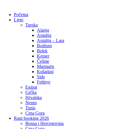
Početna
Ljeto
Turska
Alanja
Antalija
Antalija – Lara
Bodrum
Belek
Kemer
Češme
Marmaris
Kušadasi
Side
Fethiye
Egipat
Grčka
Hrvatska
Neum
Tunis
Crna Gora
Rani booking 2026
Bosna i Hercegovina
Crna Gora