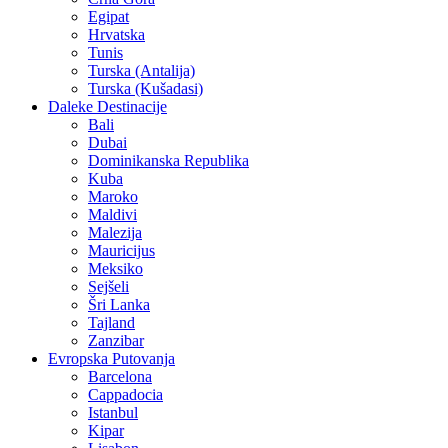
Egipat
Hrvatska
Tunis
Turska (Antalija)
Turska (Kušadasi)
Daleke Destinacije
Bali
Dubai
Dominikanska Republika
Kuba
Maroko
Maldivi
Malezija
Mauricijus
Meksiko
Sejšeli
Šri Lanka
Tajland
Zanzibar
Evropska Putovanja
Barcelona
Cappadocia
Istanbul
Kipar