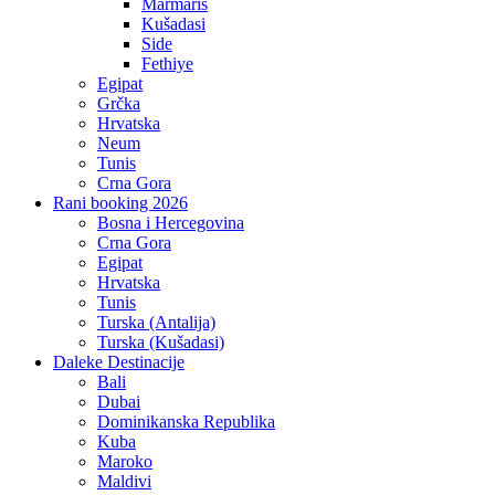
Marmaris
Kušadasi
Side
Fethiye
Egipat
Grčka
Hrvatska
Neum
Tunis
Crna Gora
Rani booking 2026
Bosna i Hercegovina
Crna Gora
Egipat
Hrvatska
Tunis
Turska (Antalija)
Turska (Kušadasi)
Daleke Destinacije
Bali
Dubai
Dominikanska Republika
Kuba
Maroko
Maldivi