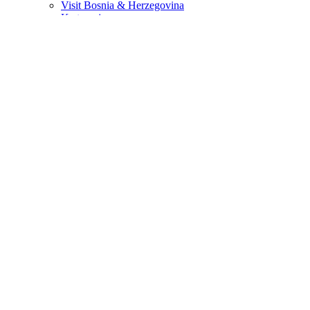
Visit Bosnia & Herzegovina
Krstarenja
Skijanje
Poslovna putovanja
Kompletna ponuda sajmova 09/2025 – 12/2026
Početna
Ljeto
Turska
Alanja
Antalija
Antalija – Lara
Bodrum
Belek
Kemer
Češme
Marmaris
Kušadasi
Side
Fethiye
Egipat
Grčka
Hrvatska
Neum
Tunis