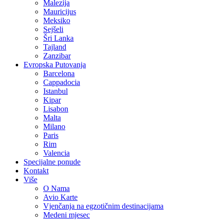
Malezija
Mauricijus
Meksiko
Sejšeli
Šri Lanka
Tajland
Zanzibar
Evropska Putovanja
Barcelona
Cappadocia
Istanbul
Kipar
Lisabon
Malta
Milano
Paris
Rim
Valencia
Specijalne ponude
Kontakt
Više
O Nama
Avio Karte
Vjenčanja na egzotičnim destinacijama
Medeni mjesec