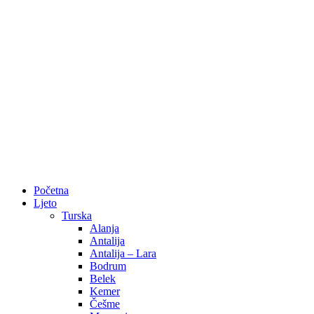
Početna
Ljeto
Turska
Alanja
Antalija
Antalija – Lara
Bodrum
Belek
Kemer
Češme