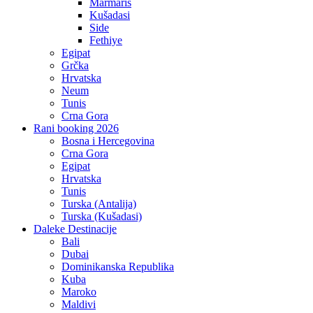
Marmaris
Kušadasi
Side
Fethiye
Egipat
Grčka
Hrvatska
Neum
Tunis
Crna Gora
Rani booking 2026
Bosna i Hercegovina
Crna Gora
Egipat
Hrvatska
Tunis
Turska (Antalija)
Turska (Kušadasi)
Daleke Destinacije
Bali
Dubai
Dominikanska Republika
Kuba
Maroko
Maldivi