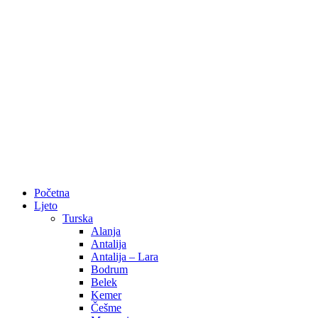
Početna
Ljeto
Turska
Alanja
Antalija
Antalija – Lara
Bodrum
Belek
Kemer
Češme