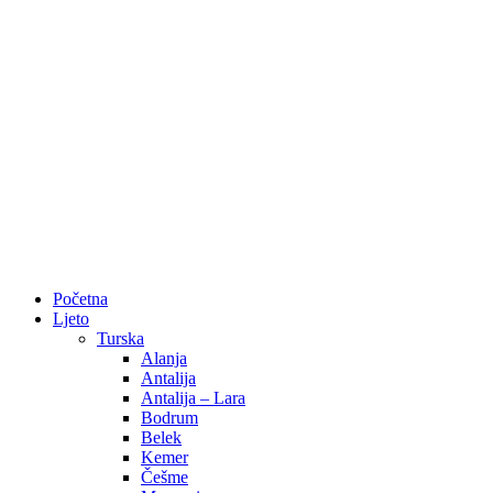
Početna
Ljeto
Turska
Alanja
Antalija
Antalija – Lara
Bodrum
Belek
Kemer
Češme