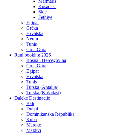
Marmaris
Kušadasi
Side
Fethiye
Egipat
Grčka
Hrvatska
Neum
Tunis
Crna Gora
Rani booking 2026
Bosna i Hercegovina
Crna Gora
Egipat
Hrvatska
Tunis
Turska (Antalija)
Turska (Kušadasi)
Daleke Destinacije
Bali
Dubai
Dominikanska Republika
Kuba
Maroko
Maldivi