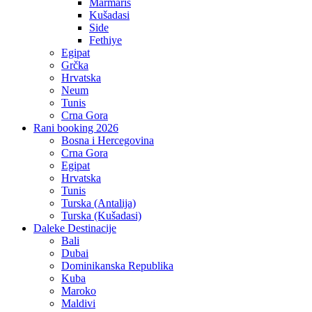
Marmaris
Kušadasi
Side
Fethiye
Egipat
Grčka
Hrvatska
Neum
Tunis
Crna Gora
Rani booking 2026
Bosna i Hercegovina
Crna Gora
Egipat
Hrvatska
Tunis
Turska (Antalija)
Turska (Kušadasi)
Daleke Destinacije
Bali
Dubai
Dominikanska Republika
Kuba
Maroko
Maldivi