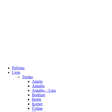
Početna
Ljeto
Turska
Alanja
Antalija
Antalija – Lara
Bodrum
Belek
Kemer
Češme