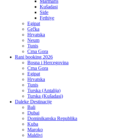
Marmaris
Kušadasi
Side
Fethiye
Egipat
Grčka
Hrvatska
Neum
Tunis
Crna Gora
Rani booking 2026
Bosna i Hercegovina
Crna Gora
Egipat
Hrvatska
Tunis
Turska (Antalija)
Turska (Kušadasi)
Daleke Destinacije
Bali
Dubai
Dominikanska Republika
Kuba
Maroko
Maldivi