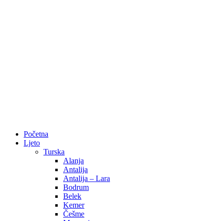
Početna
Ljeto
Turska
Alanja
Antalija
Antalija – Lara
Bodrum
Belek
Kemer
Češme