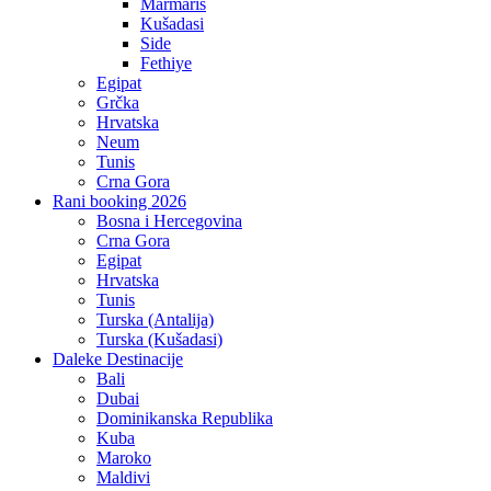
Marmaris
Kušadasi
Side
Fethiye
Egipat
Grčka
Hrvatska
Neum
Tunis
Crna Gora
Rani booking 2026
Bosna i Hercegovina
Crna Gora
Egipat
Hrvatska
Tunis
Turska (Antalija)
Turska (Kušadasi)
Daleke Destinacije
Bali
Dubai
Dominikanska Republika
Kuba
Maroko
Maldivi