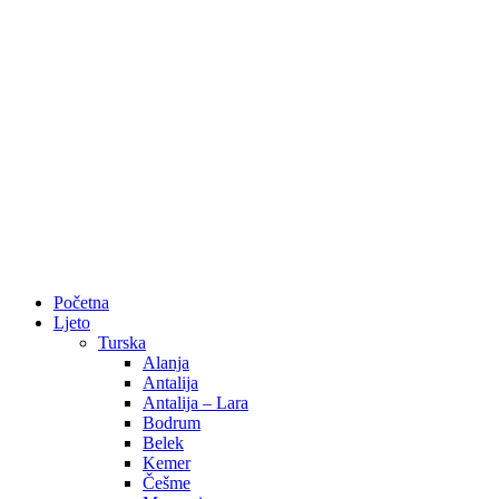
Početna
Ljeto
Turska
Alanja
Antalija
Antalija – Lara
Bodrum
Belek
Kemer
Češme