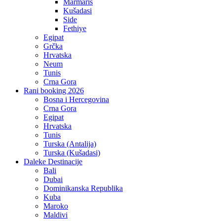
Marmaris
Kušadasi
Side
Fethiye
Egipat
Grčka
Hrvatska
Neum
Tunis
Crna Gora
Rani booking 2026
Bosna i Hercegovina
Crna Gora
Egipat
Hrvatska
Tunis
Turska (Antalija)
Turska (Kušadasi)
Daleke Destinacije
Bali
Dubai
Dominikanska Republika
Kuba
Maroko
Maldivi