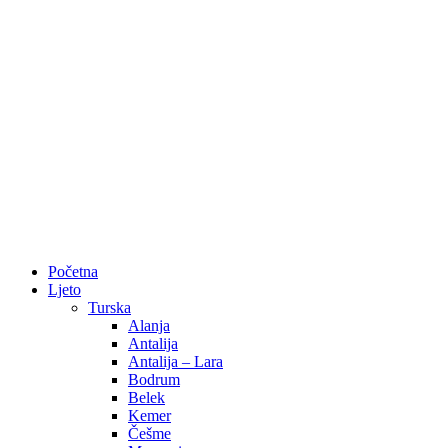
Početna
Ljeto
Turska
Alanja
Antalija
Antalija – Lara
Bodrum
Belek
Kemer
Češme