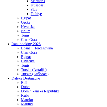
Marmaris
Kušadasi
Side
Fethiye
Egipat
Grčka
Hrvatska
Neum
Tunis
Crna Gora
Rani booking 2026
Bosna i Hercegovina
Crna Gora
Egipat
Hrvatska
Tunis
Turska (Antalija)
Turska (Kušadasi)
Daleke Destinacije
Bali
Dubai
Dominikanska Republika
Kuba
Maroko
Maldivi