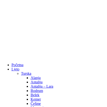
Početna
Ljeto
Turska
Alanja
Antalija
Antalija – Lara
Bodrum
Belek
Kemer
Češme