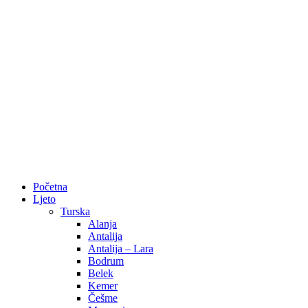
Početna
Ljeto
Turska
Alanja
Antalija
Antalija – Lara
Bodrum
Belek
Kemer
Češme