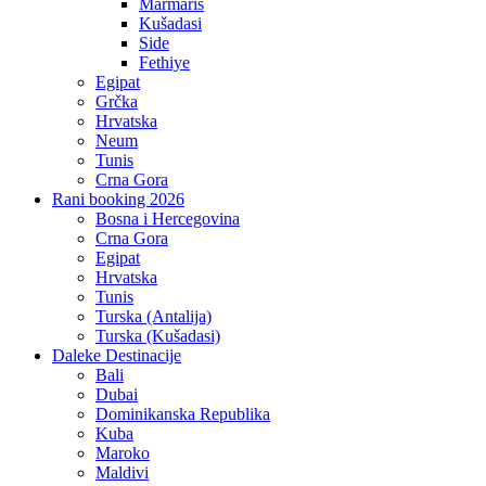
Marmaris
Kušadasi
Side
Fethiye
Egipat
Grčka
Hrvatska
Neum
Tunis
Crna Gora
Rani booking 2026
Bosna i Hercegovina
Crna Gora
Egipat
Hrvatska
Tunis
Turska (Antalija)
Turska (Kušadasi)
Daleke Destinacije
Bali
Dubai
Dominikanska Republika
Kuba
Maroko
Maldivi