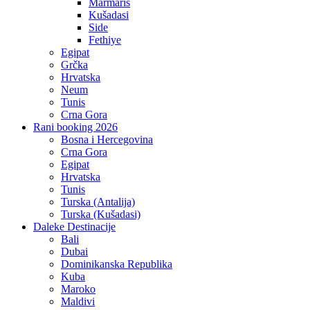
Marmaris
Kušadasi
Side
Fethiye
Egipat
Grčka
Hrvatska
Neum
Tunis
Crna Gora
Rani booking 2026
Bosna i Hercegovina
Crna Gora
Egipat
Hrvatska
Tunis
Turska (Antalija)
Turska (Kušadasi)
Daleke Destinacije
Bali
Dubai
Dominikanska Republika
Kuba
Maroko
Maldivi