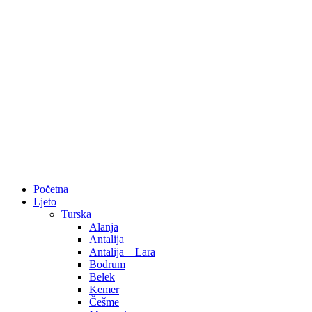
Početna
Ljeto
Turska
Alanja
Antalija
Antalija – Lara
Bodrum
Belek
Kemer
Češme