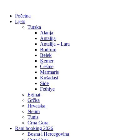
Početna
Ljeto
Turska
Alanja
Antalija
Antalija – Lara
Bodrum
Belek
Kemer
Češme
Marmaris
Kušadasi
Side
Fethiye
Egipat
Grčka
Hrvatska
Neum
Tunis
Crna Gora
Rani booking 2026
Bosna i Hercegovina
Crna Gora