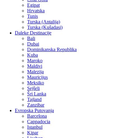
Egipat
Hrvatska
Tunis
Turska (Antalija)
Turska (Kušadasi)
Daleke Destinacije
Bali
Dubai
Dominikanska Republika
Kuba
Maroko
Maldivi
Malezija
Mauricijus
Meksiko
Sejšeli
Šri Lanka
Tajland
Zanzibar
Evropska Putovanja
Barcelona
Cappadocia
Istanbul
Kipar