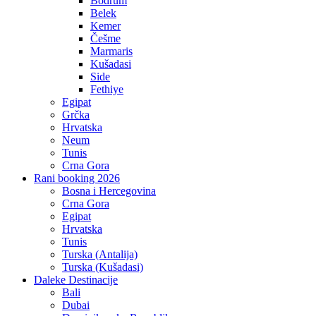
Bodrum
Belek
Kemer
Češme
Marmaris
Kušadasi
Side
Fethiye
Egipat
Grčka
Hrvatska
Neum
Tunis
Crna Gora
Rani booking 2026
Bosna i Hercegovina
Crna Gora
Egipat
Hrvatska
Tunis
Turska (Antalija)
Turska (Kušadasi)
Daleke Destinacije
Bali
Dubai