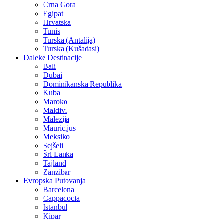
Crna Gora
Egipat
Hrvatska
Tunis
Turska (Antalija)
Turska (Kušadasi)
Daleke Destinacije
Bali
Dubai
Dominikanska Republika
Kuba
Maroko
Maldivi
Malezija
Mauricijus
Meksiko
Sejšeli
Šri Lanka
Tajland
Zanzibar
Evropska Putovanja
Barcelona
Cappadocia
Istanbul
Kipar