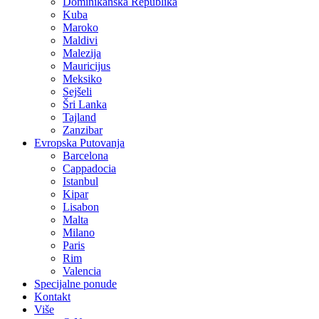
Dominikanska Republika
Kuba
Maroko
Maldivi
Malezija
Mauricijus
Meksiko
Sejšeli
Šri Lanka
Tajland
Zanzibar
Evropska Putovanja
Barcelona
Cappadocia
Istanbul
Kipar
Lisabon
Malta
Milano
Paris
Rim
Valencia
Specijalne ponude
Kontakt
Više