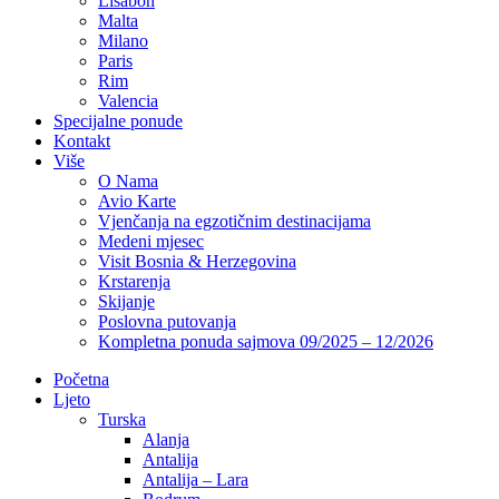
Lisabon
Malta
Milano
Paris
Rim
Valencia
Specijalne ponude
Kontakt
Više
O Nama
Avio Karte
Vjenčanja na egzotičnim destinacijama
Medeni mjesec
Visit Bosnia & Herzegovina
Krstarenja
Skijanje
Poslovna putovanja
Kompletna ponuda sajmova 09/2025 – 12/2026
Početna
Ljeto
Turska
Alanja
Antalija
Antalija – Lara