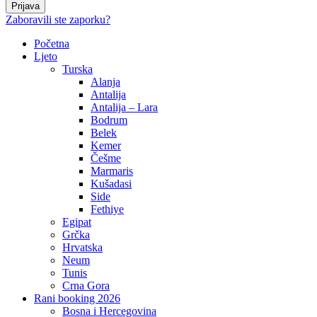
Zaboravili ste zaporku?
Početna
Ljeto
Turska
Alanja
Antalija
Antalija – Lara
Bodrum
Belek
Kemer
Češme
Marmaris
Kušadasi
Side
Fethiye
Egipat
Grčka
Hrvatska
Neum
Tunis
Crna Gora
Rani booking 2026
Bosna i Hercegovina