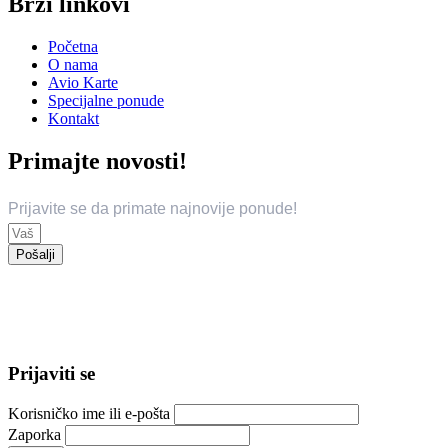
Brzi linkovi
Početna
O nama
Avio Karte
Specijalne ponude
Kontakt
Primajte novosti!
Prijavite se da primate najnovije ponude!
Pošalji
© 2024 Trend Travel. Sva prava zadržana.
Opći uslovi putovanja – General Conditions of Travel
Prijaviti se
Korisničko ime ili e-pošta
Zaporka