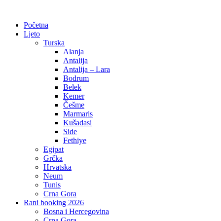
Početna
Ljeto
Turska
Alanja
Antalija
Antalija – Lara
Bodrum
Belek
Kemer
Češme
Marmaris
Kušadasi
Side
Fethiye
Egipat
Grčka
Hrvatska
Neum
Tunis
Crna Gora
Rani booking 2026
Bosna i Hercegovina
Crna Gora