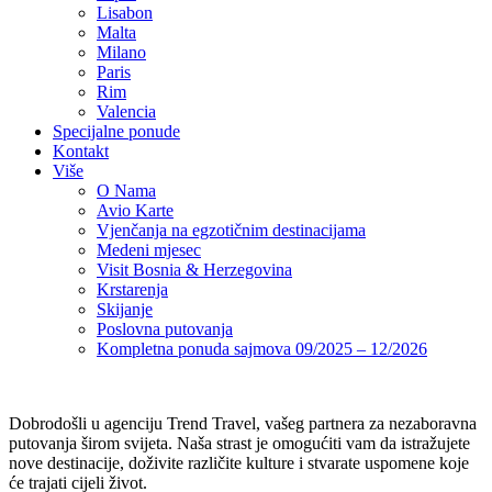
Lisabon
Malta
Milano
Paris
Rim
Valencia
Specijalne ponude
Kontakt
Više
O Nama
Avio Karte
Vjenčanja na egzotičnim destinacijama
Medeni mjesec
Visit Bosnia & Herzegovina
Krstarenja
Skijanje
Poslovna putovanja
Kompletna ponuda sajmova 09/2025 – 12/2026
Dobrodošli u agenciju Trend Travel, vašeg partnera za nezaboravna
putovanja širom svijeta. Naša strast je omogućiti vam da istražujete
nove destinacije, doživite različite kulture i stvarate uspomene koje
će trajati cijeli život.