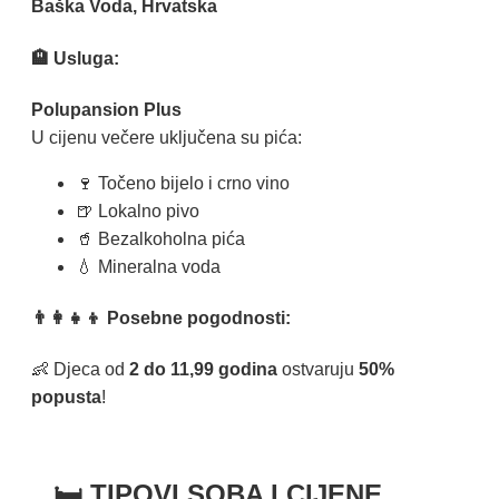
Baška Voda, Hrvatska
🏨 Usluga:
Polupansion Plus
U cijenu večere uključena su pića:
🍷 Točeno bijelo i crno vino
🍺 Lokalno pivo
🥤 Bezalkoholna pića
💧 Mineralna voda
👨‍👩‍👧‍👦 Posebne pogodnosti:
👶 Djeca od
2 do 11,99 godina
ostvaruju
50%
popusta
!
🛏️ TIPOVI SOBA I CIJENE