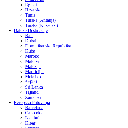
Egipat
Hrvatska
Tunis
Turska (Antalija)
Turska (Kušadasi)
Daleke Destinacije
Bali
Dubai
Dominikanska Republika
Kuba
Maroko
Maldivi
Malezija
Mauricijus
Meksiko
Sejšeli
Šri Lanka
Tajland
Zanzibar
Evropska Putovanja
Barcelona
Cappadocia
Istanbul
Kipar