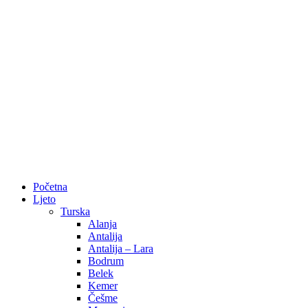
Početna
Ljeto
Turska
Alanja
Antalija
Antalija – Lara
Bodrum
Belek
Kemer
Češme