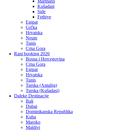
Marmaris
Kušadasi
Side
Fethiye
Egipat
Grčka
Hrvatska
Neum
Tunis
Crna Gora
Rani booking 2026
Bosna i Hercegovina
Crna Gora
Egipat
Hrvatska
Tunis
Turska (Antalija)
Turska (Kušadasi)
Daleke Destinacije
Bali
Dubai
Dominikanska Republika
Kuba
Maroko
Maldivi