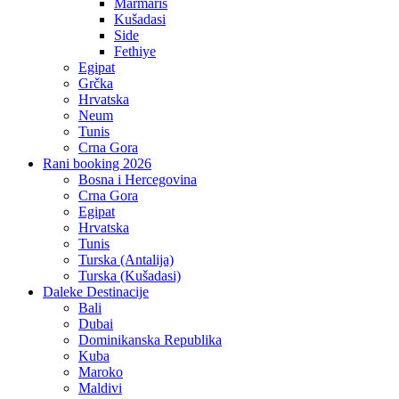
Marmaris
Kušadasi
Side
Fethiye
Egipat
Grčka
Hrvatska
Neum
Tunis
Crna Gora
Rani booking 2026
Bosna i Hercegovina
Crna Gora
Egipat
Hrvatska
Tunis
Turska (Antalija)
Turska (Kušadasi)
Daleke Destinacije
Bali
Dubai
Dominikanska Republika
Kuba
Maroko
Maldivi