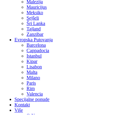
Malezija
Mauricijus
Meksiko
Sejšeli
Šri Lanka
Tajland
Zanzibar
Evropska Putovanja
Barcelona
Cappadocia
Istanbul
Kipar
Lisabon
Malta
Milano
Paris
Rim
Valencia
Specijalne ponude
Kontakt
Više
O Nama
Avio Karte
Vjenčanja na egzotičnim destinacijama
Medeni mjesec