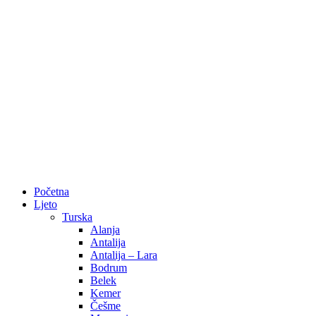
Početna
Ljeto
Turska
Alanja
Antalija
Antalija – Lara
Bodrum
Belek
Kemer
Češme