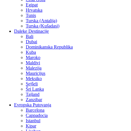
Egipat
Hrvatska
Tunis
Turska (Antalija)
Turska (Kušadasi)
Daleke Destinacije
Bali
Dubai
Dominikanska Republika
Kuba
Maroko
Maldivi
Malezija
Mauricijus
Meksiko
Sejšeli
Šri Lanka
Tajland
Zanzibar
Evropska Putovanja
Barcelona
Cappadocia
Istanbul
Kipar