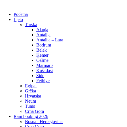
Početna
Ljeto
Turska
Alanja
Antalija
Antalija – Lara
Bodrum
Belek
Kemer
Češme
Marmaris
Kušadasi
Side
Fethiye
Egipat
Grčka
Hrvatska
Neum
Tunis
Crna Gora
Rani booking 2026
Bosna i Hercegovina
Crna Gora