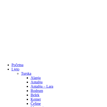
Početna
Ljeto
Turska
Alanja
Antalija
Antalija – Lara
Bodrum
Belek
Kemer
Češme