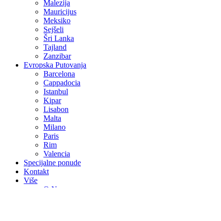
Malezija
Mauricijus
Meksiko
Sejšeli
Šri Lanka
Tajland
Zanzibar
Evropska Putovanja
Barcelona
Cappadocia
Istanbul
Kipar
Lisabon
Malta
Milano
Paris
Rim
Valencia
Specijalne ponude
Kontakt
Više
O Nama
Avio Karte
Vjenčanja na egzotičnim destinacijama
Medeni mjesec