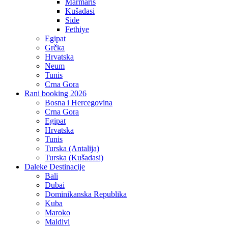
Marmaris
Kušadasi
Side
Fethiye
Egipat
Grčka
Hrvatska
Neum
Tunis
Crna Gora
Rani booking 2026
Bosna i Hercegovina
Crna Gora
Egipat
Hrvatska
Tunis
Turska (Antalija)
Turska (Kušadasi)
Daleke Destinacije
Bali
Dubai
Dominikanska Republika
Kuba
Maroko
Maldivi