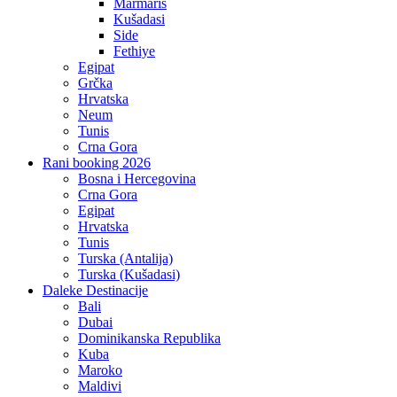
Marmaris
Kušadasi
Side
Fethiye
Egipat
Grčka
Hrvatska
Neum
Tunis
Crna Gora
Rani booking 2026
Bosna i Hercegovina
Crna Gora
Egipat
Hrvatska
Tunis
Turska (Antalija)
Turska (Kušadasi)
Daleke Destinacije
Bali
Dubai
Dominikanska Republika
Kuba
Maroko
Maldivi