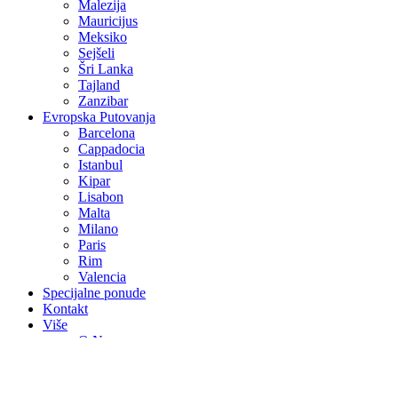
Malezija
Mauricijus
Meksiko
Sejšeli
Šri Lanka
Tajland
Zanzibar
Evropska Putovanja
Barcelona
Cappadocia
Istanbul
Kipar
Lisabon
Malta
Milano
Paris
Rim
Valencia
Specijalne ponude
Kontakt
Više
O Nama
Avio Karte
Vjenčanja na egzotičnim destinacijama
Medeni mjesec