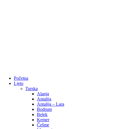
Početna
Ljeto
Turska
Alanja
Antalija
Antalija – Lara
Bodrum
Belek
Kemer
Češme