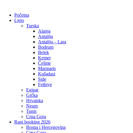
Početna
Ljeto
Turska
Alanja
Antalija
Antalija – Lara
Bodrum
Belek
Kemer
Češme
Marmaris
Kušadasi
Side
Fethiye
Egipat
Grčka
Hrvatska
Neum
Tunis
Crna Gora
Rani booking 2026
Bosna i Hercegovina
Crna Gora