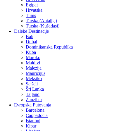
Egipat
Hrvatska
Tunis
Turska (Antalija)
Turska (Kušadasi)
Daleke Destinacije
Bali
Dubai
Dominikanska Republika
Kuba
Maroko
Maldivi
Malezija
Mauricijus
Meksiko
Sejšeli
Šri Lanka
Tajland
Zanzibar
Evropska Putovanja
Barcelona
Cappadocia
Istanbul
Kipar