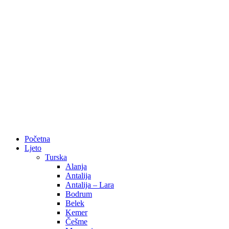
Početna
Ljeto
Turska
Alanja
Antalija
Antalija – Lara
Bodrum
Belek
Kemer
Češme