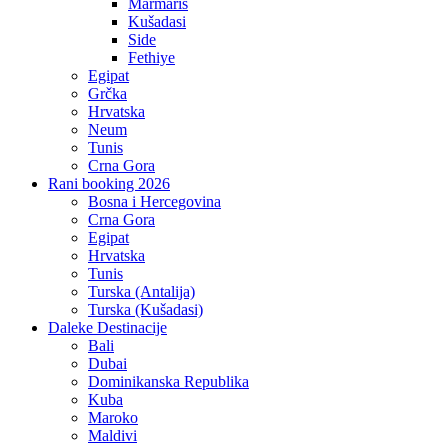
Marmaris
Kušadasi
Side
Fethiye
Egipat
Grčka
Hrvatska
Neum
Tunis
Crna Gora
Rani booking 2026
Bosna i Hercegovina
Crna Gora
Egipat
Hrvatska
Tunis
Turska (Antalija)
Turska (Kušadasi)
Daleke Destinacije
Bali
Dubai
Dominikanska Republika
Kuba
Maroko
Maldivi