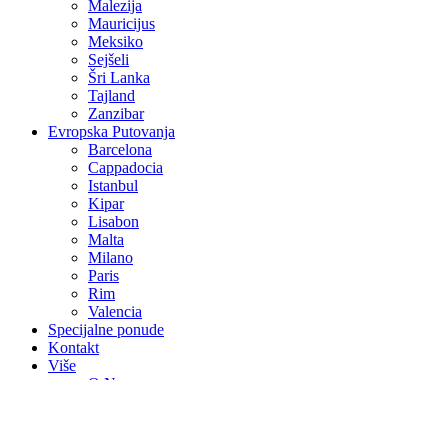
Malezija
Mauricijus
Meksiko
Sejšeli
Šri Lanka
Tajland
Zanzibar
Evropska Putovanja
Barcelona
Cappadocia
Istanbul
Kipar
Lisabon
Malta
Milano
Paris
Rim
Valencia
Specijalne ponude
Kontakt
Više
O Nama
Avio Karte
Vjenčanja na egzotičnim destinacijama
Medeni mjesec