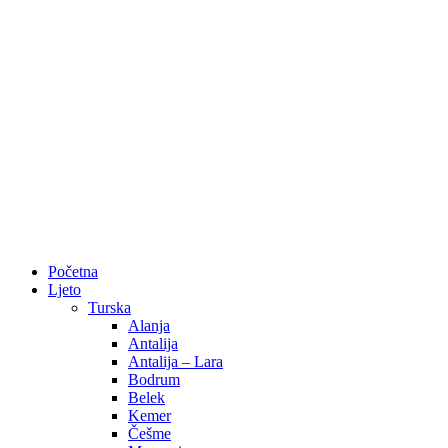
Početna
Ljeto
Turska
Alanja
Antalija
Antalija – Lara
Bodrum
Belek
Kemer
Češme