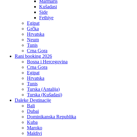
Marmaris
Kušadasi
Side
Fethiye
Egipat
Grčka
Hrvatska
Neum
Tunis
Crna Gora
Rani booking 2026
Bosna i Hercegovina
Crna Gora
Egipat
Hrvatska
Tunis
Turska (Antalija)
Turska (Kušadasi)
Daleke Destinacije
Bali
Dubai
Dominikanska Republika
Kuba
Maroko
Maldivi