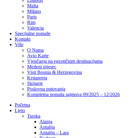
Lisabon
Malta
Milano
Paris
Rim
Valencia
Specijalne ponude
Kontakt
Više
O Nama
Avio Karte
Vjenčanja na egzotičnim destinacijama
Medeni mjesec
Visit Bosnia & Herzegovina
Krstarenja
Skijanje
Poslovna putovanja
Kompletna ponuda sajmova 09/2025 – 12/2026
Početna
Ljeto
Turska
Alanja
Antalija
Antalija – Lara