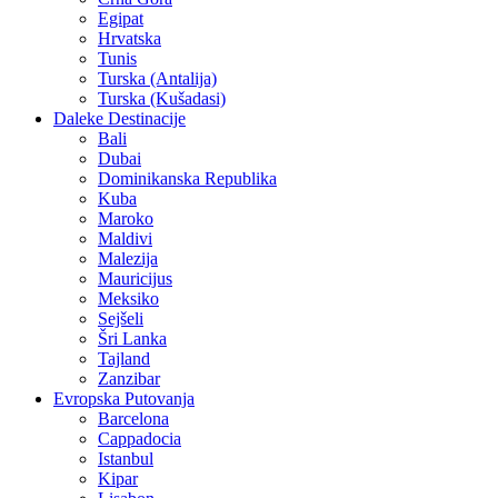
Egipat
Hrvatska
Tunis
Turska (Antalija)
Turska (Kušadasi)
Daleke Destinacije
Bali
Dubai
Dominikanska Republika
Kuba
Maroko
Maldivi
Malezija
Mauricijus
Meksiko
Sejšeli
Šri Lanka
Tajland
Zanzibar
Evropska Putovanja
Barcelona
Cappadocia
Istanbul
Kipar