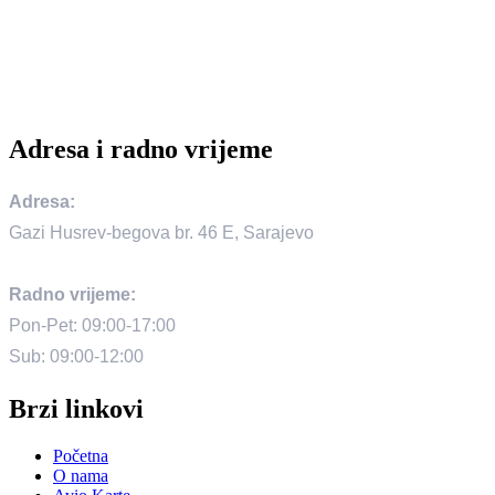
Sub: 09:00-12:00
Brzi linkovi
Početna
O nama
Avio Karte
Specijalne ponude
Kontakt
Primajte novosti!
Prijavite se da primate najnovije ponude!
Pošalji
© 2024 Trend Travel. Sva prava zadržana.
Opći uslovi putovanja – General Conditions of Travel
Prijaviti se