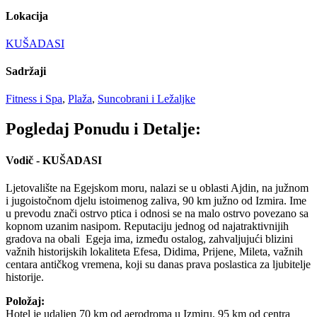
Lokacija
KUŠADASI
Sadržaji
Fitness i Spa
,
Plaža
,
Suncobrani i Ležaljke
Pogledaj Ponudu i Detalje:
Vodič - KUŠADASI
Ljetovalište na Egejskom moru, nalazi se u oblasti Ajdin, na južnom
i jugoistočnom djelu istoimenog zaliva, 90 km južno od Izmira. Ime
u prevodu znači ostrvo ptica i odnosi se na malo ostrvo povezano sa
kopnom uzanim nasipom. Reputaciju jednog od najatraktivnijih
gradova na obali Egeja ima, između ostalog, zahvaljujući blizini
važnih historijskih lokaliteta Efesa, Didima, Prijene, Mileta, važnih
centara antičkog vremena, koji su danas prava poslastica za ljubitelje
historije.
Položaj:
Hotel je udaljen 70 km od aerodroma u Izmiru, 95 km od centra