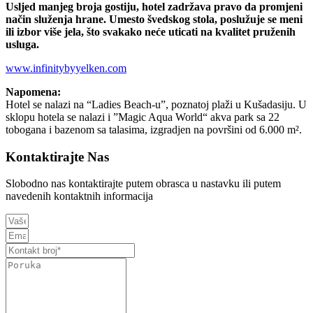
Usljed manjeg broja gostiju, hotel zadržava pravo da promjeni
način služenja hrane. Umesto švedskog stola, poslužuje se meni
ili izbor više jela, što svakako neće uticati na kvalitet pruženih
usluga.
www.infinitybyyelken.com
Napomena:
Hotel se nalazi na “Ladies Beach-u”, poznatoj plaži u Kušadasiju. U
sklopu hotela se nalazi i ”Magic Aqua World“ akva park sa 22
tobogana i bazenom sa talasima, izgradjen na površini od 6.000 m².
Kontaktirajte Nas
Slobodno nas kontaktirajte putem obrasca u nastavku ili putem
navedenih kontaktnih informacija