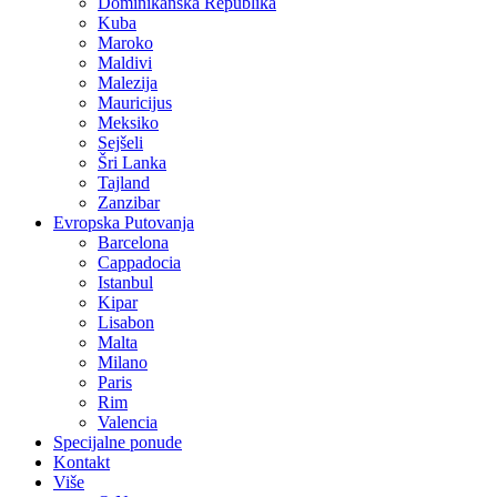
Dominikanska Republika
Kuba
Maroko
Maldivi
Malezija
Mauricijus
Meksiko
Sejšeli
Šri Lanka
Tajland
Zanzibar
Evropska Putovanja
Barcelona
Cappadocia
Istanbul
Kipar
Lisabon
Malta
Milano
Paris
Rim
Valencia
Specijalne ponude
Kontakt
Više