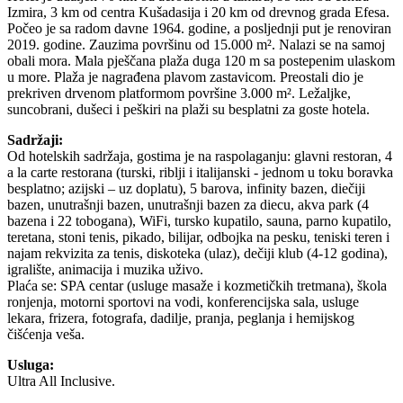
Izmira, 3 km od centra Kušadasija i 20 km od drevnog grada Efesa.
Počeo je sa radom davne 1964. godine, a posljednji put je renoviran
2019. godine. Zauzima površinu od 15.000 m². Nalazi se na samoj
obali mora. Mala pješčana plaža duga 120 m sa postepenim ulaskom
u more. Plaža je nagrađena plavom zastavicom. Preostali dio je
prekriven drvenom platformom površine 3.000 m². Ležaljke,
suncobrani, dušeci i peškiri na plaži su besplatni za goste hotela.
Sadržaji:
Od hotelskih sadržaja, gostima je na raspolaganju: glavni restoran, 4
a la carte restorana (turski, riblji i italijanski - jednom u toku boravka
besplatno; azijski – uz doplatu), 5 barova, infinity bazen, diečiji
bazen, unutrašnji bazen, unutrašnji bazen za diecu, akva park (4
bazena i 22 tobogana), WiFi, tursko kupatilo, sauna, parno kupatilo,
teretana, stoni tenis, pikado, bilijar, odbojka na pesku, teniski teren i
najam rekvizita za tenis, diskoteka (ulaz), dečiji klub (4-12 godina),
igralište, animacija i muzika uživo.
Plaća se: SPA centar (usluge masaže i kozmetičkih tretmana), škola
ronjenja, motorni sportovi na vodi, konferencijska sala, usluge
lekara, frizera, fotografa, dadilje, pranja, peglanja i hemijskog
čišćenja veša.
Usluga:
Ultra All Inclusive.