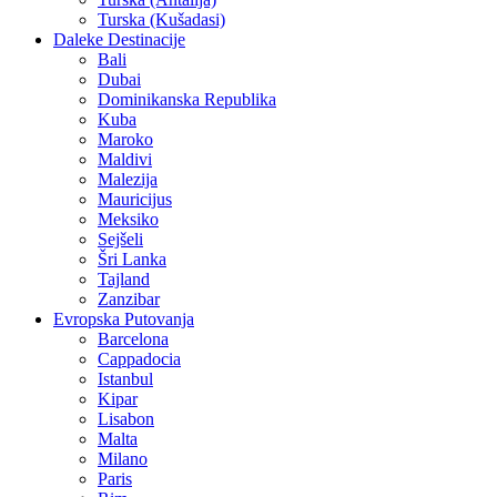
Cappadocia
Istanbul
Kipar
Lisabon
Malta
Milano
Paris
Rim
Valencia
Specijalne ponude
Kontakt
Više
O Nama
Avio Karte
Vjenčanja na egzotičnim destinacijama
Medeni mjesec
Visit Bosnia & Herzegovina
Krstarenja
Skijanje
Poslovna putovanja
Kompletna ponuda sajmova 09/2025 – 12/2026
Dobrodošli u agenciju Trend Travel, vašeg partnera za nezaboravna