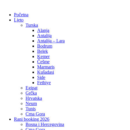
Početna
Ljeto
Turska
Alanja
Antalija
Antalija – Lara
Bodrum
Belek
Kemer
Češme
Marmaris
Kušadasi
Side
Fethiye
Egipat
Grčka
Hrvatska
Neum
Tunis
Crna Gora
Rani booking 2026
Bosna i Hercegovina
Crna Gora