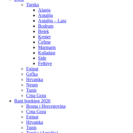
Crna Gora
Rani booking 2026
Bosna i Hercegovina
Crna Gora
Egipat
Hrvatska
Tunis
Turska (Antalija)
Turska (Kušadasi)
Daleke Destinacije
Bali
Dubai
Dominikanska Republika
Kuba
Maroko
Maldivi
Malezija
Mauricijus
Meksiko
Sejšeli
Šri Lanka
Tajland
Zanzibar
Evropska Putovanja
Barcelona