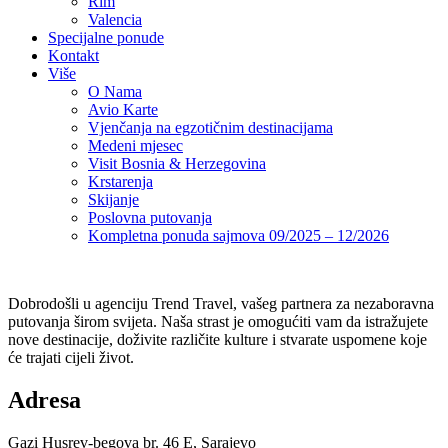
putovanja širom svijeta. Naša strast je omogućiti vam da istražujete
nove destinacije, doživite različite kulture i stvarate uspomene koje
će trajati cijeli život.
Adresa
Gazi Husrev-begova br. 46 E, Sarajevo
Kontakt broj
+387 33 670-127
Email
info@trendtravel.ba
Facebook
Youtube
Twitter
Instagram