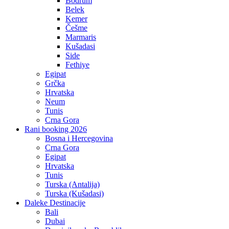
Bodrum
Belek
Kemer
Češme
Marmaris
Kušadasi
Side
Fethiye
Egipat
Grčka
Hrvatska
Neum
Tunis
Crna Gora
Rani booking 2026
Bosna i Hercegovina
Crna Gora
Egipat
Hrvatska
Tunis
Turska (Antalija)
Turska (Kušadasi)
Daleke Destinacije
Bali
Dubai