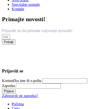
Korisničko ime ili e-pošta
Zaporka
Zaboravili ste zaporku?
Početna
Ljeto
Turska
Alanja
Antalija
Antalija – Lara
Bodrum
Belek
Kemer
Češme
Marmaris
Kušadasi
Side
Fethiye
Egipat
Grčka
Hrvatska
Neum
Tunis