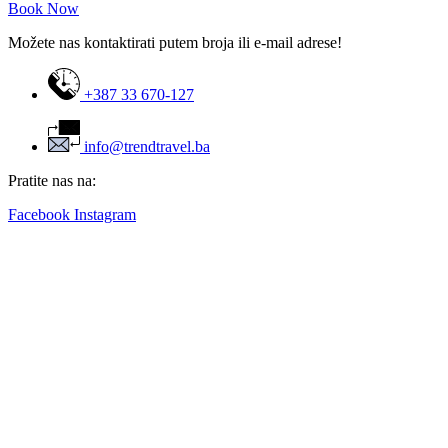
Book Now
Možete nas kontaktirati putem broja ili e-mail adrese!
+387 33 670-127
info@trendtravel.ba
Pratite nas na:
Facebook
Instagram
Adresa i radno vrijeme
Adresa:
Gazi Husrev-begova br. 46 E, Sarajevo
Radno vrijeme:
Pon-Pet: 09:00-17:00