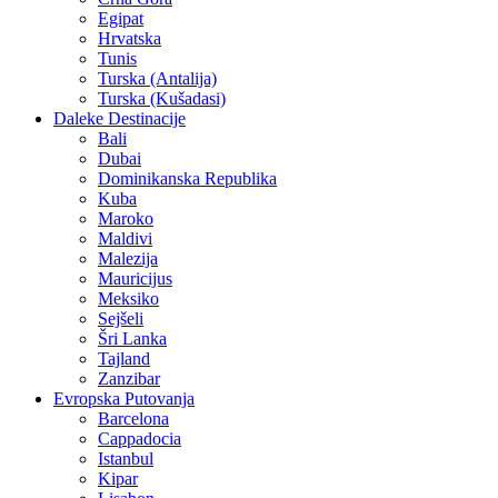
Egipat
Hrvatska
Tunis
Turska (Antalija)
Turska (Kušadasi)
Daleke Destinacije
Bali
Dubai
Dominikanska Republika
Kuba
Maroko
Maldivi
Malezija
Mauricijus
Meksiko
Sejšeli
Šri Lanka
Tajland
Zanzibar
Evropska Putovanja
Barcelona
Cappadocia
Istanbul
Kipar