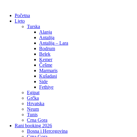
Početna
Ljeto
Turska
Alanja
Antalija
Antalija – Lara
Bodrum
Belek
Kemer
Češme
Marmaris
Kušadasi
Side
Fethiye
Egipat
Grčka
Hrvatska
Neum
Tunis
Crna Gora
Rani booking 2026
Bosna i Hercegovina
Crna Gora