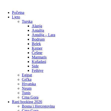
Početna
Ljeto
Turska
Alanja
Antalija
Antalija – Lara
Bodrum
Belek
Kemer
Češme
Marmaris
Kušadasi
Side
Fethiye
Egipat
Grčka
Hrvatska
Neum
Tunis
Crna Gora
Rani booking 2026
Bosna i Hercegovina
Crna Gora