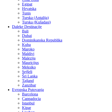
Egipat
Hrvatska
Tunis
Turska (Antalija)
Turska (Kušadasi)
Daleke Destinacije
Bali
Dubai
Dominikanska Republika
Kuba
Maroko
Maldivi
Malezija
Mauricijus
Meksiko
Sejšeli
Šri Lanka
Tajland
Zanzibar
Evropska Putovanja
Barcelona
Cappadocia
Istanbul
Kipar