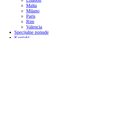
Lisabon
Malta
Milano
Paris
Rim
Valencia
Specijalne ponude
Kontakt
Više
O Nama
Avio Karte
Vjenčanja na egzotičnim destinacijama
Medeni mjesec
Visit Bosnia & Herzegovina
Krstarenja
Skijanje
Poslovna putovanja
Kompletna ponuda sajmova 09/2025 – 12/2026
Početna
Ljeto
Turska
Alanja
Antalija
Antalija – Lara