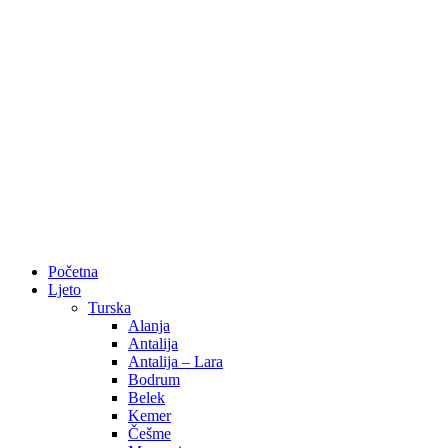
Početna
Ljeto
Turska
Alanja
Antalija
Antalija – Lara
Bodrum
Belek
Kemer
Češme