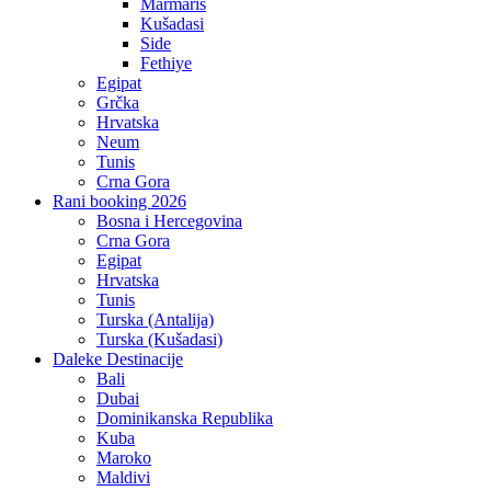
Marmaris
Kušadasi
Side
Fethiye
Egipat
Grčka
Hrvatska
Neum
Tunis
Crna Gora
Rani booking 2026
Bosna i Hercegovina
Crna Gora
Egipat
Hrvatska
Tunis
Turska (Antalija)
Turska (Kušadasi)
Daleke Destinacije
Bali
Dubai
Dominikanska Republika
Kuba
Maroko
Maldivi