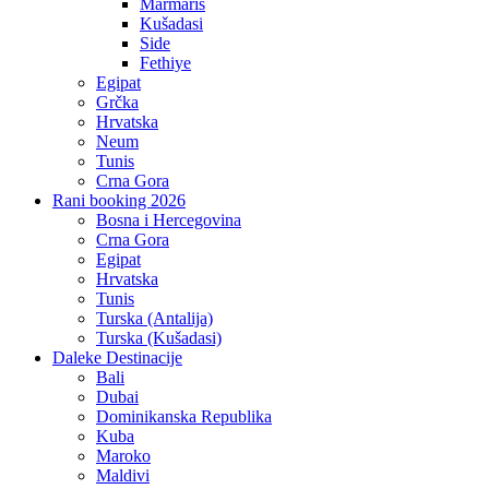
Marmaris
Kušadasi
Side
Fethiye
Egipat
Grčka
Hrvatska
Neum
Tunis
Crna Gora
Rani booking 2026
Bosna i Hercegovina
Crna Gora
Egipat
Hrvatska
Tunis
Turska (Antalija)
Turska (Kušadasi)
Daleke Destinacije
Bali
Dubai
Dominikanska Republika
Kuba
Maroko
Maldivi