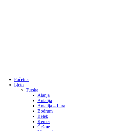
Početna
Ljeto
Turska
Alanja
Antalija
Antalija – Lara
Bodrum
Belek
Kemer
Češme