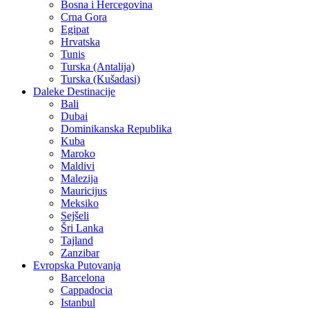
Bosna i Hercegovina
Crna Gora
Egipat
Hrvatska
Tunis
Turska (Antalija)
Turska (Kušadasi)
Daleke Destinacije
Bali
Dubai
Dominikanska Republika
Kuba
Maroko
Maldivi
Malezija
Mauricijus
Meksiko
Sejšeli
Šri Lanka
Tajland
Zanzibar
Evropska Putovanja
Barcelona
Cappadocia
Istanbul