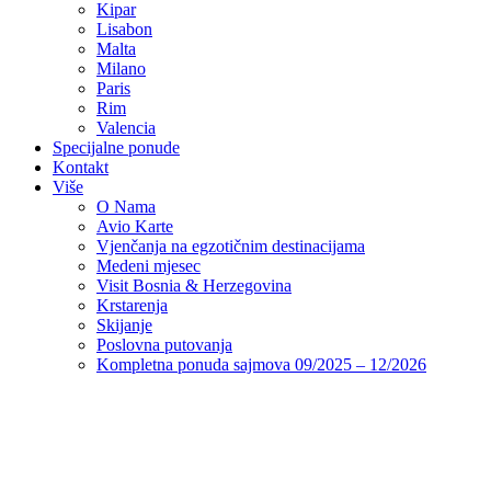
Kipar
Lisabon
Malta
Milano
Paris
Rim
Valencia
Specijalne ponude
Kontakt
Više
O Nama
Avio Karte
Vjenčanja na egzotičnim destinacijama
Medeni mjesec
Visit Bosnia & Herzegovina
Krstarenja
Skijanje
Poslovna putovanja
Kompletna ponuda sajmova 09/2025 – 12/2026