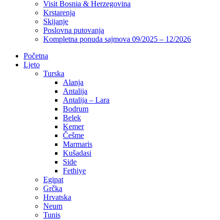
Visit Bosnia & Herzegovina
Krstarenja
Skijanje
Poslovna putovanja
Kompletna ponuda sajmova 09/2025 – 12/2026
Početna
Ljeto
Turska
Alanja
Antalija
Antalija – Lara
Bodrum
Belek
Kemer
Češme
Marmaris
Kušadasi
Side
Fethiye
Egipat
Grčka
Hrvatska
Neum
Tunis