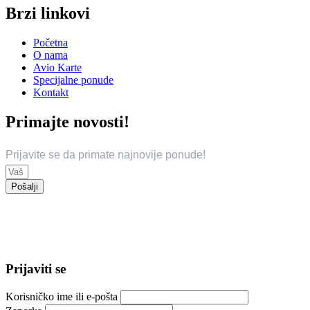
Brzi linkovi
Početna
O nama
Avio Karte
Specijalne ponude
Kontakt
Primajte novosti!
Prijavite se da primate najnovije ponude!
Pošalji
© 2024 Trend Travel. Sva prava zadržana.
Opći uslovi putovanja – General Conditions of Travel
Prijaviti se
Korisničko ime ili e-pošta