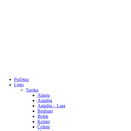
Početna
Ljeto
Turska
Alanja
Antalija
Antalija – Lara
Bodrum
Belek
Kemer
Češme