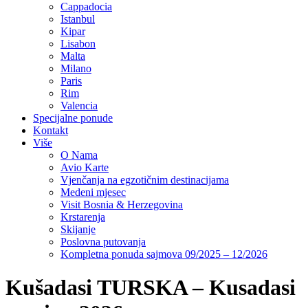
Cappadocia
Istanbul
Kipar
Lisabon
Malta
Milano
Paris
Rim
Valencia
Specijalne ponude
Kontakt
Više
O Nama
Avio Karte
Vjenčanja na egzotičnim destinacijama
Medeni mjesec
Visit Bosnia & Herzegovina
Krstarenja
Skijanje
Poslovna putovanja
Kompletna ponuda sajmova 09/2025 – 12/2026
Kušadasi TURSKA – Kusadasi