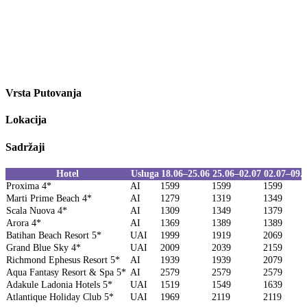
Vrsta Putovanja
Lokacija
Sadržaji
Hotel
Usluga
18.06–25.06
25.06–02.07
02.07–09.
Proxima 4*
AI
1599
1599
1599
Marti Prime Beach 4*
AI
1279
1319
1349
Scala Nuova 4*
AI
1309
1349
1379
Arora 4*
AI
1369
1389
1389
Batihan Beach Resort 5*
UAI
1999
1919
2069
Grand Blue Sky 4*
UAI
2009
2039
2159
Richmond Ephesus Resort 5*
AI
1939
1939
2079
Aqua Fantasy Resort & Spa 5*
AI
2579
2579
2579
Adakule Ladonia Hotels 5*
UAI
1519
1549
1639
Atlantique Holiday Club 5*
UAI
1969
2119
2119