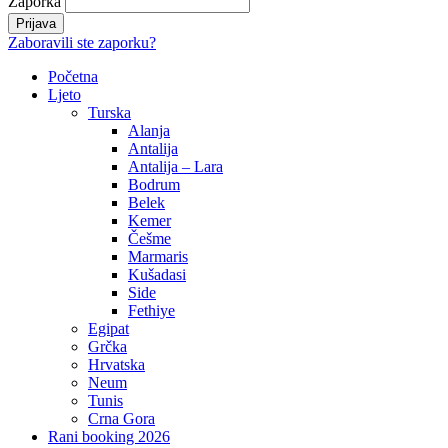
Zaporka
Zaboravili ste zaporku?
Početna
Ljeto
Turska
Alanja
Antalija
Antalija – Lara
Bodrum
Belek
Kemer
Češme
Marmaris
Kušadasi
Side
Fethiye
Egipat
Grčka
Hrvatska
Neum
Tunis
Crna Gora
Rani booking 2026