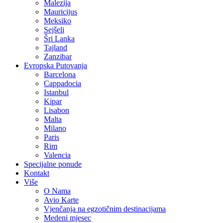
Malezija
Mauricijus
Meksiko
Sejšeli
Šri Lanka
Tajland
Zanzibar
Evropska Putovanja
Barcelona
Cappadocia
Istanbul
Kipar
Lisabon
Malta
Milano
Paris
Rim
Valencia
Specijalne ponude
Kontakt
Više
O Nama
Avio Karte
Vjenčanja na egzotičnim destinacijama
Medeni mjesec