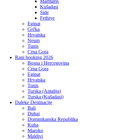
Marmaris
Kušadasi
Side
Fethiye
Egipat
Grčka
Hrvatska
Neum
Tunis
Crna Gora
Rani booking 2026
Bosna i Hercegovina
Crna Gora
Egipat
Hrvatska
Tunis
Turska (Antalija)
Turska (Kušadasi)
Daleke Destinacije
Bali
Dubai
Dominikanska Republika
Kuba
Maroko
Maldivi