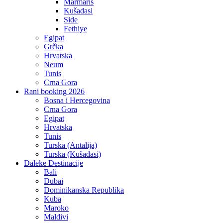
Marmaris
Kušadasi
Side
Fethiye
Egipat
Grčka
Hrvatska
Neum
Tunis
Crna Gora
Rani booking 2026
Bosna i Hercegovina
Crna Gora
Egipat
Hrvatska
Tunis
Turska (Antalija)
Turska (Kušadasi)
Daleke Destinacije
Bali
Dubai
Dominikanska Republika
Kuba
Maroko
Maldivi