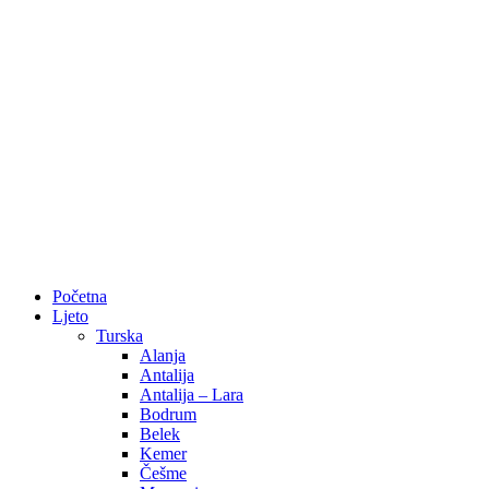
Početna
Ljeto
Turska
Alanja
Antalija
Antalija – Lara
Bodrum
Belek
Kemer
Češme