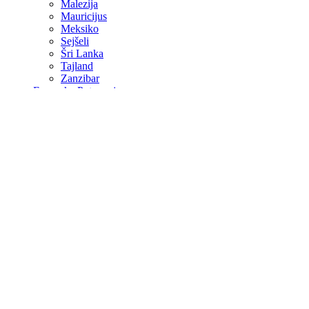
Malezija
Mauricijus
Meksiko
Sejšeli
Šri Lanka
Tajland
Zanzibar
Evropska Putovanja
Barcelona
Cappadocia
Istanbul
Kipar
Lisabon
Malta
Milano
Paris
Rim
Valencia
Specijalne ponude
Kontakt
Više
O Nama
Avio Karte
Vjenčanja na egzotičnim destinacijama
Medeni mjesec