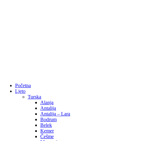
Početna
Ljeto
Turska
Alanja
Antalija
Antalija – Lara
Bodrum
Belek
Kemer
Češme