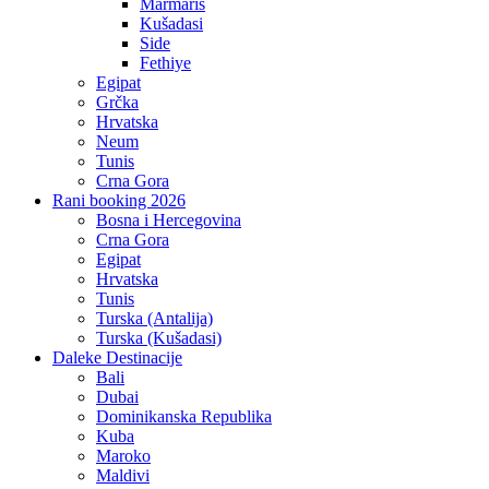
Marmaris
Kušadasi
Side
Fethiye
Egipat
Grčka
Hrvatska
Neum
Tunis
Crna Gora
Rani booking 2026
Bosna i Hercegovina
Crna Gora
Egipat
Hrvatska
Tunis
Turska (Antalija)
Turska (Kušadasi)
Daleke Destinacije
Bali
Dubai
Dominikanska Republika
Kuba
Maroko
Maldivi