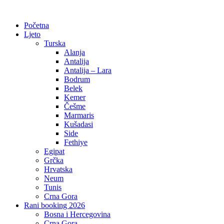
Početna
Ljeto
Turska
Alanja
Antalija
Antalija – Lara
Bodrum
Belek
Kemer
Češme
Marmaris
Kušadasi
Side
Fethiye
Egipat
Grčka
Hrvatska
Neum
Tunis
Crna Gora
Rani booking 2026
Bosna i Hercegovina
Crna Gora