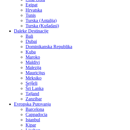
Egipat
Hrvatska
Tunis
Turska (Antalija)
Turska (Kušadasi)
Daleke Destinacije
Bali
Dubai
Dominikanska Republika
Kuba
Maroko
Maldivi
Malezija
Mauricijus
Meksiko
Sejšeli
Šri Lanka
Tajland
Zanzibar
Evropska Putovanja
Barcelona
Cappadocia
Istanbul
Kipar