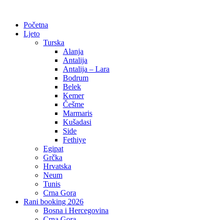
Početna
Ljeto
Turska
Alanja
Antalija
Antalija – Lara
Bodrum
Belek
Kemer
Češme
Marmaris
Kušadasi
Side
Fethiye
Egipat
Grčka
Hrvatska
Neum
Tunis
Crna Gora
Rani booking 2026
Bosna i Hercegovina
Crna Gora