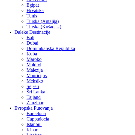
Egipat
Hrvatska
Tunis
Turska (Antalija)
Turska (Kušadasi)
Daleke Destinacije
Bali
Dubai
Dominikanska Republika
Kuba
Maroko
Maldivi
Malezija
Mauricijus
Meksiko
Sejšeli
Šri Lanka
Tajland
Zanzibar
Evropska Putovanja
Barcelona
Cappadocia
Istanbul
Kipar