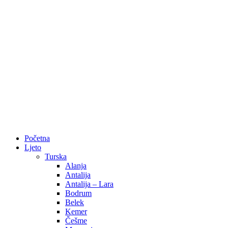
Početna
Ljeto
Turska
Alanja
Antalija
Antalija – Lara
Bodrum
Belek
Kemer
Češme