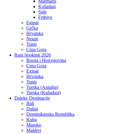
Marmaris
Kušadasi
Side
Fethiye
Egipat
Grčka
Hrvatska
Neum
Tunis
Crna Gora
Rani booking 2026
Bosna i Hercegovina
Crna Gora
Egipat
Hrvatska
Tunis
Turska (Antalija)
Turska (Kušadasi)
Daleke Destinacije
Bali
Dubai
Dominikanska Republika
Kuba
Maroko
Maldivi