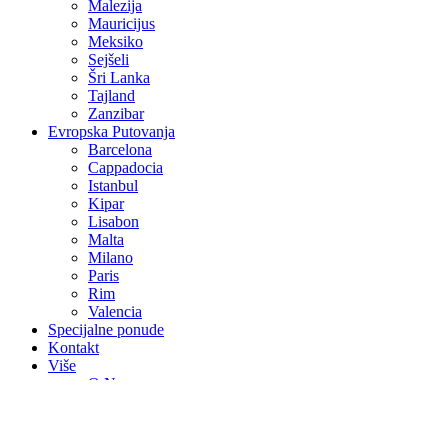
Malezija
Mauricijus
Meksiko
Sejšeli
Šri Lanka
Tajland
Zanzibar
Evropska Putovanja
Barcelona
Cappadocia
Istanbul
Kipar
Lisabon
Malta
Milano
Paris
Rim
Valencia
Specijalne ponude
Kontakt
Više
O Nama
Avio Karte
Vjenčanja na egzotičnim destinacijama
Medeni mjesec