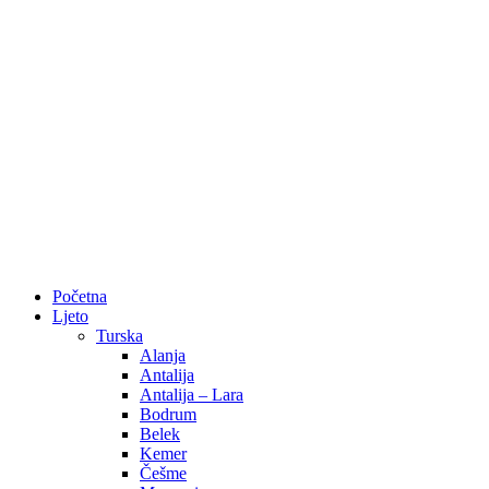
Početna
Ljeto
Turska
Alanja
Antalija
Antalija – Lara
Bodrum
Belek
Kemer
Češme