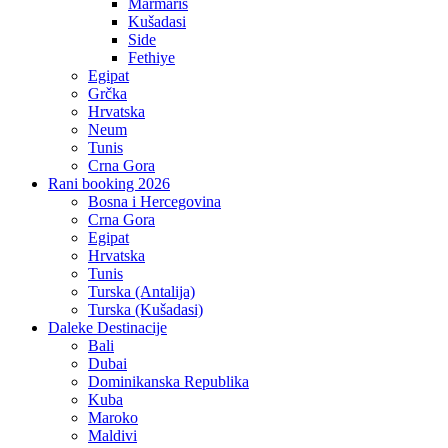
Marmaris
Kušadasi
Side
Fethiye
Egipat
Grčka
Hrvatska
Neum
Tunis
Crna Gora
Rani booking 2026
Bosna i Hercegovina
Crna Gora
Egipat
Hrvatska
Tunis
Turska (Antalija)
Turska (Kušadasi)
Daleke Destinacije
Bali
Dubai
Dominikanska Republika
Kuba
Maroko
Maldivi