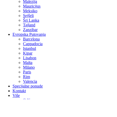
Malezija
Mauricijus
Meksiko
Sejšeli
Šri Lanka
Tajland
Zanzibar
Evropska Putovanja
Barcelona
Cappadocia
Istanbul
Kipar
Lisabon
Malta
Milano
Paris
Rim
Valencia
Specijalne ponude
Kontakt
Više
O Nama
Avio Karte
Vjenčanja na egzotičnim destinacijama
Medeni mjesec