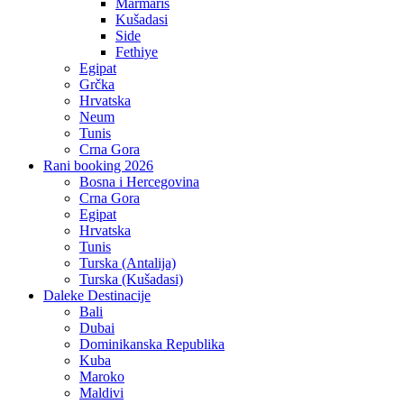
Marmaris
Kušadasi
Side
Fethiye
Egipat
Grčka
Hrvatska
Neum
Tunis
Crna Gora
Rani booking 2026
Bosna i Hercegovina
Crna Gora
Egipat
Hrvatska
Tunis
Turska (Antalija)
Turska (Kušadasi)
Daleke Destinacije
Bali
Dubai
Dominikanska Republika
Kuba
Maroko
Maldivi