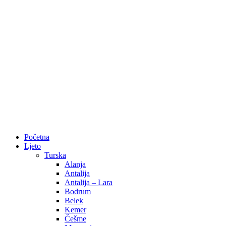
Početna
Ljeto
Turska
Alanja
Antalija
Antalija – Lara
Bodrum
Belek
Kemer
Češme