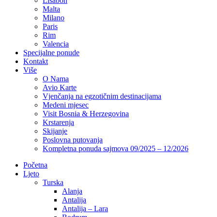
Lisabon
Malta
Milano
Paris
Rim
Valencia
Specijalne ponude
Kontakt
Više
O Nama
Avio Karte
Vjenčanja na egzotičnim destinacijama
Medeni mjesec
Visit Bosnia & Herzegovina
Krstarenja
Skijanje
Poslovna putovanja
Kompletna ponuda sajmova 09/2025 – 12/2026
Početna
Ljeto
Turska
Alanja
Antalija
Antalija – Lara