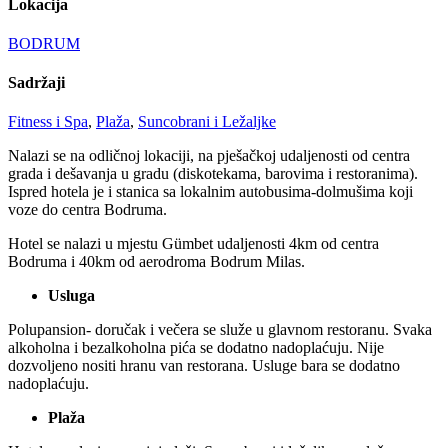
Lokacija
BODRUM
Sadržaji
Fitness i Spa
,
Plaža
,
Suncobrani i Ležaljke
Nalazi se na odličnoj lokaciji, na pješačkoj udaljenosti od centra
grada i dešavanja u gradu (diskotekama, barovima i restoranima).
Ispred hotela je i stanica sa lokalnim autobusima-dolmušima koji
voze do centra Bodruma.
Hotel se nalazi u mjestu Gümbet udaljenosti 4km od centra
Bodruma i 40km od aerodroma Bodrum Milas.
Usluga
Polupansion- doručak i večera se služe u glavnom restoranu. Svaka
alkoholna i bezalkoholna pića se dodatno nadoplaćuju. Nije
dozvoljeno nositi hranu van restorana. Usluge bara se dodatno
nadoplaćuju.
Plaža