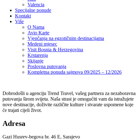
Valencia
Specijalne ponude
Kontakt
Više
O Nama
Avio Karte
Vjenčanja na egzotičnim destinacijama
Medeni mjesec
Visit Bosnia & Herzegovina
Krstarenja
Skijanje
Poslovna putovanja
Kompletna ponuda sajmova 09/2025 – 12/2026
Dobrodošli u agenciju Trend Travel, vašeg partnera za nezaboravna
putovanja širom svijeta. Naša strast je omogućiti vam da istražujete
nove destinacije, doživite različite kulture i stvarate uspomene koje
će trajati cijeli život.
Adresa
Gazi Husrev-begova br. 46 E, Sarajevo