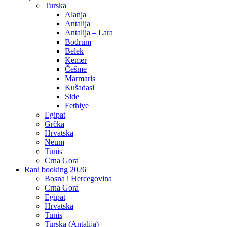
Turska
Alanja
Antalija
Antalija – Lara
Bodrum
Belek
Kemer
Češme
Marmaris
Kušadasi
Side
Fethiye
Egipat
Grčka
Hrvatska
Neum
Tunis
Crna Gora
Rani booking 2026
Bosna i Hercegovina
Crna Gora
Egipat
Hrvatska
Tunis
Turska (Antalija)