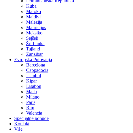
Dominikanska Republika
Kuba
Maroko
Maldivi
Malezija
Mauricijus
Meksiko
Sejšeli
Šri Lanka
Tajland
Zanzibar
Evropska Putovanja
Barcelona
Cappadocia
Istanbul
Kipar
Lisabon
Malta
Milano
Paris
Rim
Valencia
Specijalne ponude
Kontakt
Više