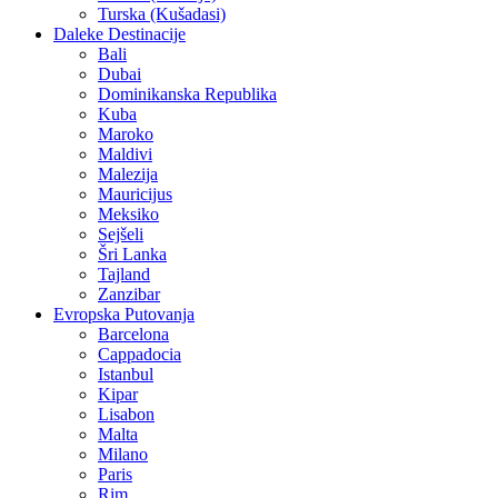
Turska (Kušadasi)
Daleke Destinacije
Bali
Dubai
Dominikanska Republika
Kuba
Maroko
Maldivi
Malezija
Mauricijus
Meksiko
Sejšeli
Šri Lanka
Tajland
Zanzibar
Evropska Putovanja
Barcelona
Cappadocia
Istanbul
Kipar
Lisabon
Malta
Milano
Paris
Rim