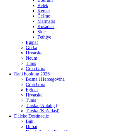
Bodrum
Belek
Kemer
Češme
Marmaris
Kušadasi
Side
Fethiye
Egipat
Grčka
Hrvatska
Neum
Tunis
Crna Gora
Rani booking 2026
Bosna i Hercegovina
Crna Gora
Egipat
Hrvatska
Tunis
Turska (Antalija)
Turska (Kušadasi)
Daleke Destinacije
Bali
Dubai