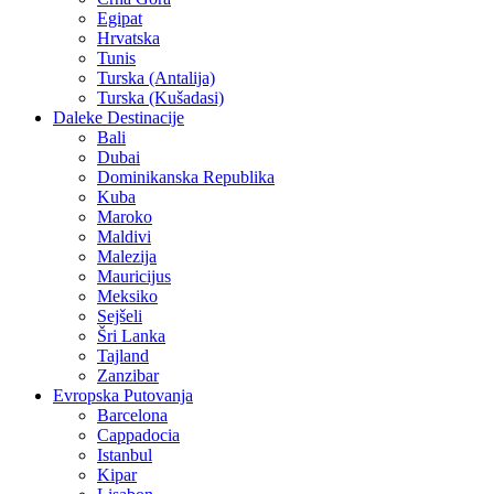
Egipat
Hrvatska
Tunis
Turska (Antalija)
Turska (Kušadasi)
Daleke Destinacije
Bali
Dubai
Dominikanska Republika
Kuba
Maroko
Maldivi
Malezija
Mauricijus
Meksiko
Sejšeli
Šri Lanka
Tajland
Zanzibar
Evropska Putovanja
Barcelona
Cappadocia
Istanbul
Kipar