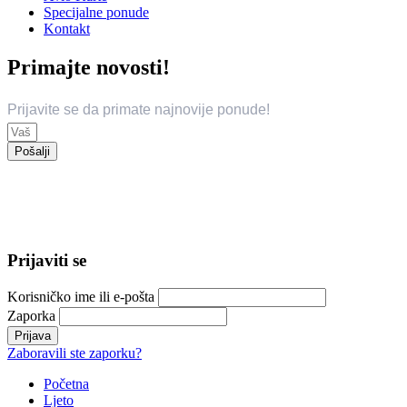
Specijalne ponude
Kontakt
Primajte novosti!
Prijavite se da primate najnovije ponude!
Pošalji
© 2024 Trend Travel. Sva prava zadržana.
Opći uslovi putovanja – General Conditions of Travel
Prijaviti se
Korisničko ime ili e-pošta
Zaporka
Zaboravili ste zaporku?
Početna
Ljeto