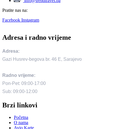
info@trendtravel.ba
Pratite nas na:
Facebook
Instagram
Adresa i radno vrijeme
Adresa:
Gazi Husrev-begova br. 46 E, Sarajevo
Radno vrijeme:
Pon-Pet: 09:00-17:00
Sub: 09:00-12:00
Brzi linkovi
Početna
O nama
Avio Karte