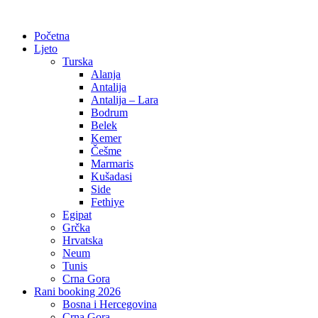
Početna
Ljeto
Turska
Alanja
Antalija
Antalija – Lara
Bodrum
Belek
Kemer
Češme
Marmaris
Kušadasi
Side
Fethiye
Egipat
Grčka
Hrvatska
Neum
Tunis
Crna Gora
Rani booking 2026
Bosna i Hercegovina
Crna Gora